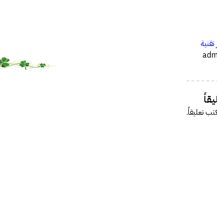
…
 تقنية
قاً
تب تعليقاً.