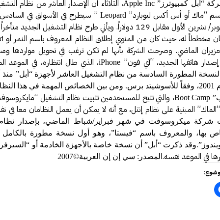
، الثلاثاء أن الإصدار العاشر من نظام التشغ
ة “أبل كمبيوترز”
Apple Inc
فة عكاظ حول اختراق موقع أرامكو
سم “ماك أو أس أكس ليوبارد”
” سيطرح في الأسواق في السادس 
Leopard
مل بخصوص درس المناعة .
من شهر أكتوبر/ تشرين الأول مقابل 129 دولاراً. ويأتي طرح نظام التشغيل الجديد م
ن مخططاً له، حيث كان من المنوي إطلاق النظام المعروف باسم النمر أو
d
 النت والإدمان الإلكتروني
زيران الماضي. وصرحت الشركة بأنها لم تكن ترغب في تحويل مواردها ومسا
رة أمن المعلومات وأمن الأسرة
صدار هاتفها الجديد، “آي فون”
، الذي طال انتظاره، في الموعد ال
iPhone
يري يقدم محاضرة في أمن المعلومات
 النسخة المطورة السادسة من نظام التشغيل العاشر لأجهزة “أبل” منذ 
له في العام 2001، وفقاً للأسوشيتد برس. ومن بين الخصائص المهمة في هذا ال
الحصول على دورة +Security
، والتي تتيح للمستخدمين تثبيت نظام التشغيل “مايكروسوف
ب”
Boot Camp
سعوديتان سفيرتان لـ «جوجل»
الماك” المبنية على نظام إنتل، مع أنه لا يمكن أن يعمل النظامان معا في ن
مدونة حبيب اليوسف
 شركة ميكروسوفت في شهر فبراير/شباط الماضي، بإصدار نظام 
خاص بها، والمعروف باسم “فيستا”، وهو أول نسخة مطورة بالكامل
ئي النفسي فيصل العيجان قريباً .
يندوز”.
وقد ذكرت “أبل” أن نسخة خاصة بالأجهزة الخادمة أو “السيرفر
قيقة ام خيال !!!
ا في الموعد نفسه.
المصدر: سي إن إن العربية©2007
 مصمم شعارات قوقل الجميلة‏
وضوع:
في الإنترنت بواسطة الكهرباء
GMail Drive