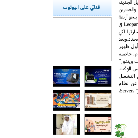
يل الجديد،
قناتي على اليوتوب
والعشرين
تأخراً بنحو أربعة
في
Leopar
راتها لكي
محدد.
ويعد
أول ظهور
نظام، خاصية
ت ويندوز”
فس الوقت.
التشغيل
 عن نظام
،
”
Servers