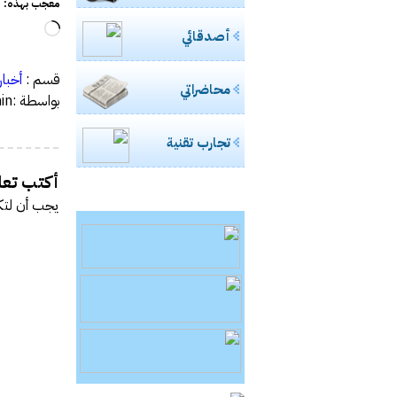
معجب بهذه:
جاري
أصدقائي
التحميل
قسم :
أخبار
محاضراتي
بواسطة :admin
تجارب تقنية
أكتب تعلي
يجب أن
لتك