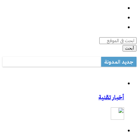
واتساب
السيرة الذاتية
أرشيف المقالات
أبحث
جديد المدونة
أداة صيانة ويندوز متعددة المهام
مكتب تعليم القطيف يدرب على الاستخدام الأمثل للتصحيح الآلي في ال
مشاركتي بصحيفة مكة:المواجهة السابقة تردع هجمات الفدية
أخبار تقنية
مشاركتي بصحيفة مكة :رفع حظر التطبيقات يفتح عروض الاتصالات
مشاركتي الثانية بعكاظ:وسائل التواصل الاجتماعي.. منصة لممارسة الابت
مشاركتي بعكاظ :ضوابط لحماية التعاملات الإلكترونية من السرقة والاح
مشاركتي بصحيفة عكاظ حول اختراق موقع أرامكو