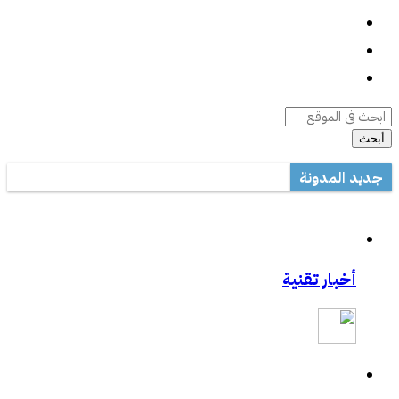
واتساب
السيرة الذاتية
أرشيف المقالات
أبحث
جديد المدونة
أداة صيانة ويندوز متعددة المهام
مكتب تعليم القطيف يدرب على الاستخدام الأمثل للتصحيح الآلي في ال
مشاركتي بصحيفة مكة:المواجهة السابقة تردع هجمات الفدية
أخبار تقنية
مشاركتي بصحيفة مكة :رفع حظر التطبيقات يفتح عروض الاتصالات
مشاركتي الثانية بعكاظ:وسائل التواصل الاجتماعي.. منصة لممارسة الابت
مشاركتي بعكاظ :ضوابط لحماية التعاملات الإلكترونية من السرقة والاح
مشاركتي بصحيفة عكاظ حول اختراق موقع أرامكو