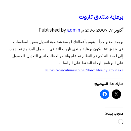
برعاية منتدى تاروت
أكتوبر 9, 2007 2:36 م
admin
Published by
بريمج صغير جداً
. يقوم بأعطاءك لمسة شخصية لتعديل بعض المعلومات
في وندوز
XP
ليكون برعاية منتدى تاروت الثقافي … حمل البرنامج ثم اذهب
إلى لوحة التحكم ثم النظام ثم عام وانتظر لحظات لترى التعديل .
للحصول
على البرنامج الرجاء الضغط على الرابط :/
https://www.almasseri.net/downfiles/bytarout.exe
شارك هذا الموضوع:
معجب بهذه:
جاري
التحميل…