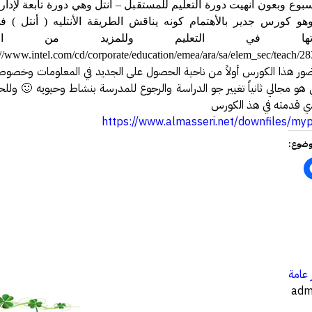
سبوع وبعون أنهيت دورة التعليم للمستقبل – أنتل وهي دورة تابعة لإدار
فة عكاظ حول اختراق موقع أرامكو
وهو كورس جدير بالأهتمام كونه يناقش الطريقة الأنتليه ( أنتل ) في
مل بخصوص درس المناعة .
تيحاتها في التعليم وللمزيد من المعل
://www.intel.com/cd/corporate/education/emea/ara/sa/elem_sec/teach/2
 النت والإدمان الإلكتروني
 هذا الكورس أولاً من ناحية الحصول على الجديد في المعلومات وخصوصا
رة أمن المعلومات وأمن الأسرة
ي هو مجالي ثانياً تغيير جو الدراسة والرجوع للمدرسة بنشاط وحيويه 🙂 ول
يري يقدم محاضرة في أمن المعلومات
ذي قدمته في هذ الكورس
https://www.almasseri.net/downfiles/myp
الحصول على دورة +Security
وضوع:
سعوديتان سفيرتان لـ «جوجل»
مدونة حبيب اليوسف
ئي النفسي فيصل العيجان قريباً .
قيقة ام خيال !!!
 مصمم شعارات قوقل الجميلة‏
…
في الإنترنت بواسطة الكهرباء
 عامة
GMail Drive