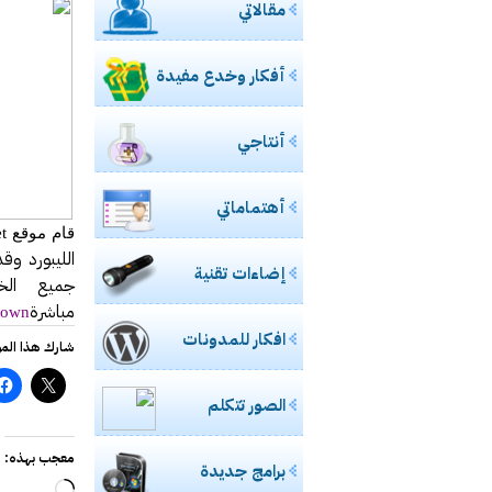
مقالاتي
مشاركتي بصحي
ورشة ع
أفكار وخدع مفيدة
خفايا
مادة محاض
أنتاجي
للسيدات.. ال مس
حالياً بصدد 
أهتماماتي
طالبتان 
قام موقع
t
إضاءات تقنية
جميع الخ
مدونة الأخصا
مباشرة
wdown
إغلاق “فيس بوك” نهائيا في 15 مارس القادم ح
افكار للمدونات
شارك هذا الم
تعرف على
الصور تتكلم
تجربتي 
معجب بهذه:
برامج جديدة
تقنية U3 العالمية في الطريق اليك
جاري