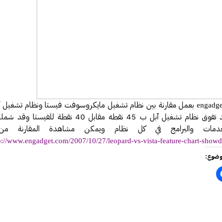
فة عكاظ حول اختراق موقع أرامكو
مل بخصوص درس المناعة .
 النت والإدمان الإلكتروني
رة أمن المعلومات وأمن الأسرة
يري يقدم محاضرة في أمن المعلومات
الحصول على دورة +Security
سعوديتان سفيرتان لـ «جوجل»
بعمل مقارنة بين نظام تشغيل مايكروسوفت فيستا ونظام تشغيل آ
engadge
الليبورد وقد تفوق نظام تشغيل آبل ب 45 نقطه مقابل 40 نقطة ل
مدونة حبيب اليوسف
دمات والبرامج في كل نظام ويمكن مشاهدة المقارنة من 
ئي النفسي فيصل العيجان قريباً .
p://www.engadget.com/2007/10/27/leopard-vs-vista-feature-chart-sho
قيقة ام خيال !!!
وضوع:
 مصمم شعارات قوقل الجميلة‏
في الإنترنت بواسطة الكهرباء
GMail Drive