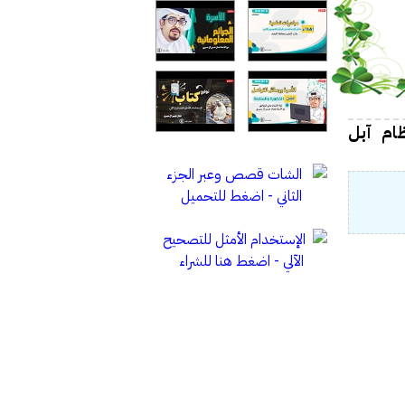
ين نظام مايكروسوفت (Vista) ونظام آبل