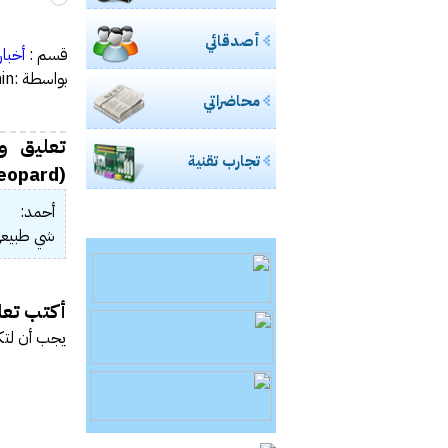
التحميل
أصدقائي
قسم :
أخبار
بواسطة :admin
محاضراتي
تجارب تقنية
(Leopard))
أحمد:
شي طبيعي…
أكتب تعلي
يجب أن
لتك