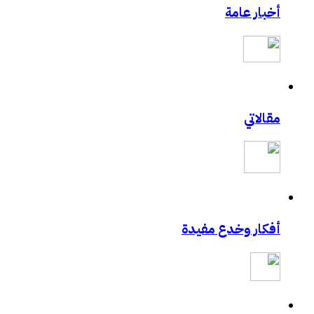
أخبار عامة
مادة محاضرة أمن المعلومات وأمن الأسرة
للسيدات.. ال مسيري يقدم محاضرة في أمن الم
حالياً بصدد الحصول على دورة +Security
طالبتان سعوديتان سفيرتان لـ «جوجل»
مدونة حبيب اليوسف
مدونة الأخصائي النفسي فيصل العيجان قريباً .
مقالاتي
إغلاق “فيس بوك” نهائيا في 15 مارس القادم حقيقة ام خيال !!!
تعرف على مصمم شعارات قوقل الجميلة‏
تجربتي في الإنترنت بواسطة الكهرباء
GMail Drive
تقنية U3 العالمية في الطريق اليك
أفكار وخدع مفيدة