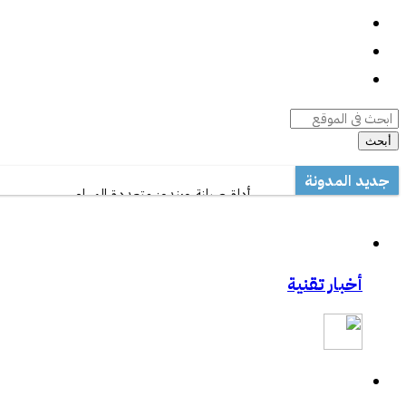
واتساب
السيرة الذاتية
أرشيف المقالات
أبحث
جديد المدونة
أداة صيانة ويندوز متعددة المهام
مكتب تعليم القطيف يدرب على الاستخدام الأمثل 
مشاركتي بصحيفة مكة:المواجهة السابقة تردع ه
مشاركتي بصحيفة مكة :رفع حظر التطبيقات يفت
أخبار تقنية
مشاركتي الثانية بعكاظ:وسائل التواصل الاجتماعي.
مشاركتي بعكاظ :ضوابط لحماية التعاملات الإلكتر
مشاركتي بصحيفة عكاظ حول اختراق موقع أرامك
ورشة عمل بخصوص درس المناعة .
خفايا النت والإدمان الإلكتروني