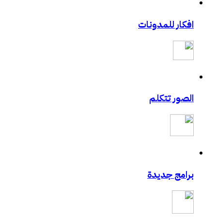
افكار للمدونات
الصور تتكلم
برامج جديدة