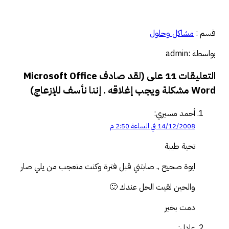
التحميل…
قسم :
مشاكل وحلول
بواسطة :admin
التعليقات 11 على (لقد صادف Microsoft Office
Word مشكلة ويجب إغلاقه . إننا نأسف للإزعاج)
أحمد مسيري:
14/12/2008 في الساعة 2:50 م
تحية طيبة
ايوة صحيح ,. صابتني قبل فترة وكنت متعجب من يلي صار
والحين لقيت الحل عندك 🙂
دمت بخير
عادل: