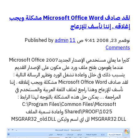
لقد صادف Microsoft Office Word مشكلة ويجب
إغلاقه . إننا نأسف للإزعاج
نوفمبر 23, 2008 9:41 ص
11
admin
Published by
Comments
كثيرا ما يعاني مستخدمي الإصدار الجديد2007 Microsoft Office
عندما يقومون بفتح ملف ورد على مكون على الإصدار القديم
يتسبب ذلك في خلل واعادة تشغل الورد وتظهر الرسالة التالية :
لقد صادف Microsoft Office Word مشكلة ويجب إغلاقه . إننا
نأسف للإزعاج وهذا راجع لملف اللغة العربية والمستخدم في
المراجعة … يمكن حل هذه المشكلة بالتوجه لهذا الرابط :
C:\Program Files\Common Files\Microsoft
Shared\PROOF\1025 واعادة تسمية الملف
MSGRAR32.DLL الى اي اسم وليكن MSGRAR32_old.DLL