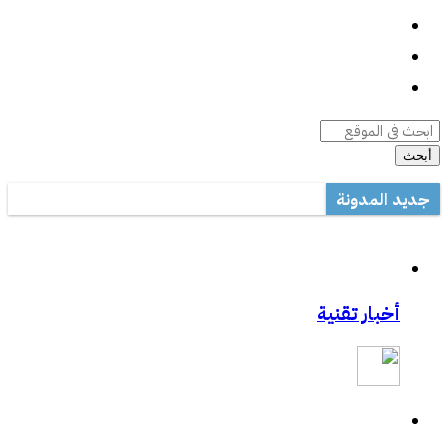
واتساب
السيرة الذاتية
أرشيف المقالات
أبحث
جديد المدونة
أداة صيانة ويندوز متعددة المهام
مكتب تعليم القطيف يدرب على الاستخدام الأمثل للتصحيح الآلي في ال
مشاركتي بصحيفة مكة:المواجهة السابقة تردع هجمات الفدية
أخبار تقنية
مشاركتي بصحيفة مكة :رفع حظر التطبيقات يفتح عروض الاتصالات
مشاركتي الثانية بعكاظ:وسائل التواصل الاجتماعي.. منصة لممارسة الابت
مشاركتي بعكاظ :ضوابط لحماية التعاملات الإلكترونية من السرقة والاح
مشاركتي بصحيفة عكاظ حول اختراق موقع أرامكو