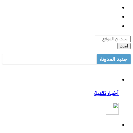
واتساب
السيرة الذاتية
أرشيف المقالات
أبحث
جديد المدونة
أداة صيانة ويندوز متعددة المهام
مكتب تعليم القطيف يدرب على الاستخدام الأمثل للتصحيح الآلي في ال
مشاركتي بصحيفة مكة:المواجهة السابقة تردع هجمات الفدية
أخبار تقنية
مشاركتي بصحيفة مكة :رفع حظر التطبيقات يفتح عروض الاتصالات
مشاركتي الثانية بعكاظ:وسائل التواصل الاجتماعي.. منصة لممارسة الابت
مشاركتي بعكاظ :ضوابط لحماية التعاملات الإلكترونية من السرقة والاح
مشاركتي بصحيفة عكاظ حول اختراق موقع أرامكو