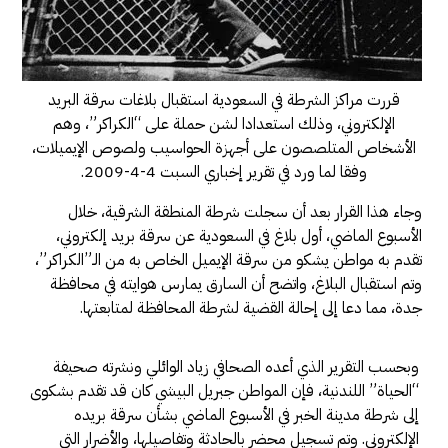
قررت مراكز الشرطة في السعودية استقبال بلاغات سرقة البريد
الإلكتروني، وذلك استعدادا لشن حملة على “الكراكر”، وهم
الأشخاص المتلصصون على أجهزة الحواسيب ولصوص الإيميلات،
وفقا لما ورد في تقرير إخباري السبت 4-4-2009.
وجاء هذا القرار بعد أن سجلت شرطة المنطقة الشرقية، خلال
الأسبوع الماضي، أول بلاغ في السعودية عن سرقة بريد إلكتروني،
تقدم به مواطن يشكو من سرقة الإيميل الخاص به من الـ”الكراكر”،
وتم استقبال البلاغ، واتضح أن السارق يمارس هوايته في محافظة
جدة، مما دعا إلى إحالة القضية لشرطة المحافظة لمتابعتها.
وبحسب التقرير الذي أعده الصحافي زياد الوائلي ونشرته صحيفة
“الحياة” اللندنية، فإن المواطن جبريل البيشي كان قد تقدم بشكوى
إلى شرطة مدينة الخبر في الأسبوع الماضي بشأن سرقة بريده
الإلكتروني. وتم تسجيل محضر بالحادثة وتفاصيلها، والأضرار التي