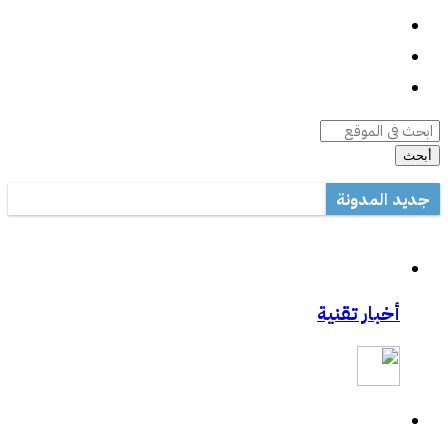
واتساب
السيرة الذاتية
أرشيف المقالات
أبحث
جديد المدونة
أداة صيانة ويندوز متعددة المهام
مكتب تعليم القطيف يدرب على الاستخدام الأمثل للتصحيح الآلي في ال
مشاركتي بصحيفة مكة:المواجهة السابقة تردع هجمات الفدية
أخبار تقنية
مشاركتي بصحيفة مكة :رفع حظر التطبيقات يفتح عروض الاتصالات
مشاركتي الثانية بعكاظ:وسائل التواصل الاجتماعي.. منصة لممارسة الابت
مشاركتي بعكاظ :ضوابط لحماية التعاملات الإلكترونية من السرقة والاح
مشاركتي بصحيفة عكاظ حول اختراق موقع أرامكو