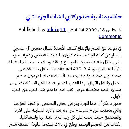
حفله بمناسبة صدور كتابي الشات الجزء الثاني
أغسطس 28, 2009 4:14 ص
11
admin
Published by
Comments
في موعد مع التميز والإبداع كشف الأستاذ نضال حسين آل مسيري
الستار عن كتابه الجديد تحت عنوان: الشات «قصص وعبر» الجزء
الثاني. خلال حفلة صغيره اقامها مع زملائه وذلك مساء الثلاثاء «ليلة
الأربعاء» الموافق 4-9-1430 هـ فقد بدأ الحفل بالصلاة على
محمد وال محمد وكلمة ترحيبية للأستاذ عصام المرهون منظم
الحفل وتبادل التهاني بهذا العمل المميز بعدها القى الاستاذ نضال ال
مسيري كلمه مقتضبه عرض فيها اهم ما يميز هذا الجزء عن الجزء
الأول .
جدير بالذكر أن هذا الجزء يعرض بعض القصص الواقعية المؤلمة
والتي تتحدث عن «الشات» عبر الانترنت وأثاره السلبية على الفرد
والمجتمع. حيث يجب على كل رب أسرة التنبه لها ولمشاكلها..
الكتاب من الحجم الوسط ويقع في 245 صفحة ملونة.. بغلاف مميز