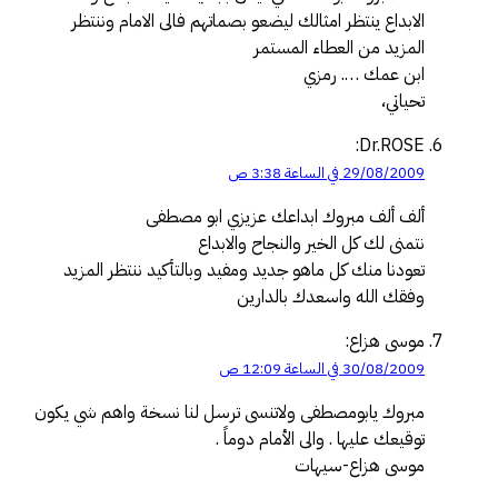
الابداع ينتظر امثالك ليضعو بصماتهم فالى الامام وننتظر
المزيد من العطاء المستمر
ابن عمك …. رمزي
تحياتي،
Dr.ROSE:
29/08/2009 في الساعة 3:38 ص
ألف ألف مبروك ابداعك عزيزي ابو مصطفى
نتمنى لك كل الخير والنجاح والابداع
تعودنا منك كل ماهو جديد ومفيد وبالتأكيد ننتظر المزيد
وفقك الله واسعدك بالدارين
موسى هزاع:
30/08/2009 في الساعة 12:09 ص
مبروك يابومصطفى ولاتنسى ترسل لنا نسخة واهم شي يكون
توقيعك عليها . والى الأمام دوماً .
موسى هزاع-سيهات