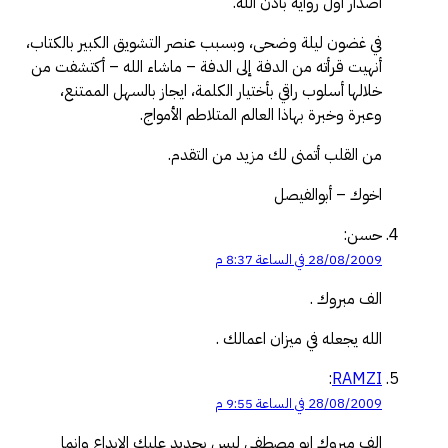
اصدار أول رواية بأذن الله.
في غضون ليلة وضحى، وبسبب عنصر التشويق الكبير بالكتاب،
أنهيت قرأته من الدفة إلى الدفة – ماشاء الله – أكتشفت من
خلالها أسلوب راقي بأختيار الكلمة، ايجاز بالسهل الممتنع،
وعبرة وخبرة بهاذا العالم المتلاطم الأمواج.
من القلب أتمنى لك مزيد من التقدم.
اخوك – أبوالفيصل
حسن:
28/08/2009 في الساعة 8:37 م
الف مبروك .
الله يجعله في ميزان اعمالك .
:
RAMZI
28/08/2009 في الساعة 9:55 م
الف مبروك ابو مصطفي ليس بجديد عليك الابداع وانما