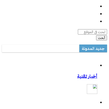
واتساب
السيرة الذاتية
أرشيف المقالات
أبحث
جديد المدونة
أداة صيانة ويندوز متعددة المهام
مكتب تعليم القطيف يدرب على الاستخدام الأمثل للتصحيح الآلي في ال
مشاركتي بصحيفة مكة:المواجهة السابقة تردع هجمات الفدية
أخبار تقنية
مشاركتي بصحيفة مكة :رفع حظر التطبيقات يفتح عروض الاتصالات
مشاركتي الثانية بعكاظ:وسائل التواصل الاجتماعي.. منصة لممارسة الابت
مشاركتي بعكاظ :ضوابط لحماية التعاملات الإلكترونية من السرقة والاح
مشاركتي بصحيفة عكاظ حول اختراق موقع أرامكو