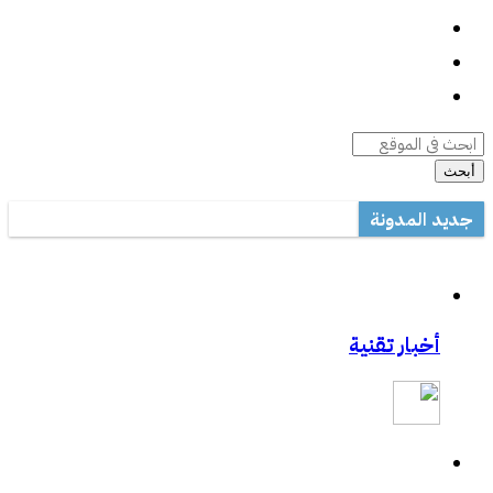
واتساب
السيرة الذاتية
أرشيف المقالات
أبحث
جديد المدونة
أداة صيانة ويندوز متعددة المهام
مكتب تعليم القطيف يدرب على الاستخدام الأمثل للتصحيح الآلي في ال
مشاركتي بصحيفة مكة:المواجهة السابقة تردع هجمات الفدية
أخبار تقنية
مشاركتي بصحيفة مكة :رفع حظر التطبيقات يفتح عروض الاتصالات
مشاركتي الثانية بعكاظ:وسائل التواصل الاجتماعي.. منصة لممارسة الابت
مشاركتي بعكاظ :ضوابط لحماية التعاملات الإلكترونية من السرقة والاح
مشاركتي بصحيفة عكاظ حول اختراق موقع أرامكو