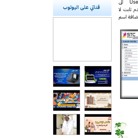
بعد تغيير اسم المستخدم في شركة الأتصالات السعودية من User@afaqe2e.com الى
قناتي على اليوتوب
دم ثابت لا
يقة اضافة اسم