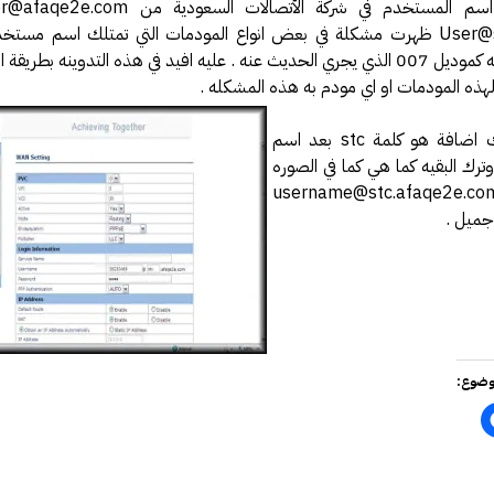
فة عكاظ حول اختراق موقع أرامكو
User@stc.net.sa ظهرت مشكلة في بعض انواع المودمات التي تمتلك اسم مستخ
مل بخصوص درس المناعة .
يمكن تعديله كموديل 007 الذي يجري الحديث عنه . عليه افيد في هذه التدوينه بطر
ذه المودمات او اي مودم به هذه المشكله .
 النت والإدمان الإلكتروني
رة أمن المعلومات وأمن الأسرة
كل ما عليك اضافة هو كلمة stc بعد اسم
يري يقدم محاضرة في أمن المعلومات
رك البقيه كما هي كما في الصوره
اليه . اي username@stc.afaqe2e.com
الحصول على دورة +Security
جميل .
سعوديتان سفيرتان لـ «جوجل»
مدونة حبيب اليوسف
ئي النفسي فيصل العيجان قريباً .
قيقة ام خيال !!!
 مصمم شعارات قوقل الجميلة‏
وضوع:
في الإنترنت بواسطة الكهرباء
GMail Drive