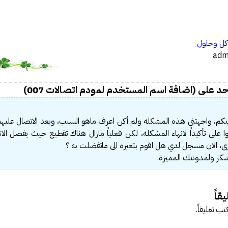
…
ل وحلول
د على (اضافة اسم المستخدم لمودم اتصالات 007)
يكم، واجهتنى هذه المشكله ولم أكن اعرف ماهو السبب، وبعد الاتصال عليهم
وا على تأكيداً لانهاء المشكله، لكن فعلياً مازال هناك تقطيع حيث يفصل الا
رى، الان مسجل لدي
هل اقوم بتغيره الى ماتفضلت به ؟
كر ولمدونتك المميزة.
قاً
تب تعليقاً.