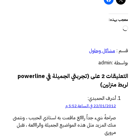
عجب بهذه:
جاري
التحميل…
سم :
مشاكل وحلول
واسطة :admin
التعليقات 2 على (تجربتي الجميلة في powerline
ربط منزلين)
أشرف الحميدي:
22/01/2012 في الساعة 5:52 م
صراحةً شيء جداً رااائع ماقمت به استاذي الحبيب ، ونتمنى
منك المزيد مثل هذه المواضيع الجميلة والرااائعة ، تقبل
مروري