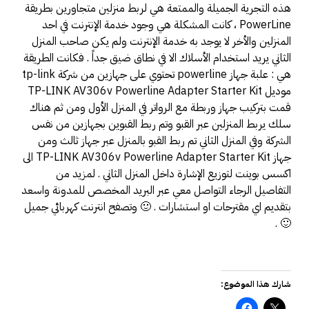
ذه التجرية الجميلة والممتعة هي لربط منزلين متجاورين بطريقة
PowerLine ، كانت المشكلة هي وجود خدمة الإنترنت في احد
لمنزلين والأخر لا يوجد به خدمة الإنترنت ولم يكن صاحب المنزل
لثاني يريد استخدام الأسلاك الا في نطاق ضيق جداً . فكانت الطريقة
هي : علبة جهاز powerline تحتوي على جهازين من شركة tp-link
موديل TP-LINK AV306v Powerline Adapter Starter Kit
مت بتركيب جهاز وربطة مع الرواتر في المنزل الأول ومن ثم هناك
لك يربط المنزلين عبر القبو وتم ربط القبوين بجهازين من نفس
لشركة وفي المنزل الثاني تم ربط القبو بالمنزل عبر جهاز ثالث ومن
جهاز TP-LINK AV306v Powerline Adapter Starter Kit الى
كسس بوينت لتوزيع الإشارة داخل المنزل الثاني . لمزيد من
لتفاصيل الرجاء التواصل معي عبر البريد المخصص للمدونة واسعد
تقديم اي مقترحات او استشارات . 🙂 وتصفح انترنت كهربائي جميل
🙂 
ارك هذا الموضوع: