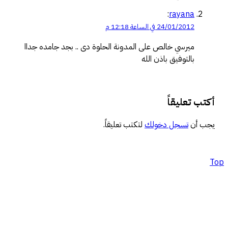
:
rayana
24/01/2012 في الساعة 12:18 م
ميرسي خالص على المدونة الحلوة دى .. بجد جامده جداا
بالتوفيق باذن الله
كتب تعليقاً
جب أن
تسجل دخولك
لتكتب تعليقاً.