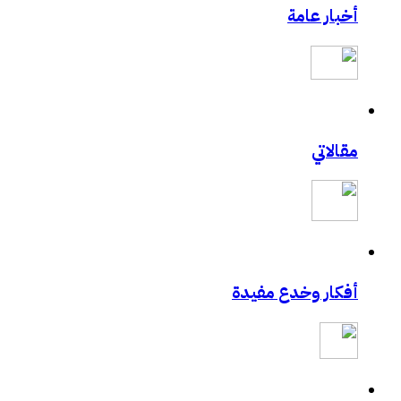
أخبار عامة
مادة محاضرة أمن المعلومات وأمن الأسرة
للسيدات.. ال مسيري يقدم محاضرة في أمن الم
حالياً بصدد الحصول على دورة +Security
طالبتان سعوديتان سفيرتان لـ «جوجل»
مدونة حبيب اليوسف
مدونة الأخصائي النفسي فيصل العيجان قريباً .
مقالاتي
إغلاق “فيس بوك” نهائيا في 15 مارس القادم حقيقة ام خيال !!!
تعرف على مصمم شعارات قوقل الجميلة‏
تجربتي في الإنترنت بواسطة الكهرباء
GMail Drive
تقنية U3 العالمية في الطريق اليك
أفكار وخدع مفيدة