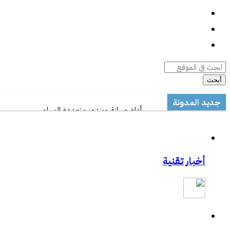
واتساب
السيرة الذاتية
أرشيف المقالات
أبحث
جديد المدونة
أداة صيانة ويندوز متعددة المهام
مكتب تعليم القطيف يدرب على الاستخدام الأمثل 
مشاركتي بصحيفة مكة:المواجهة السابقة تردع ه
مشاركتي بصحيفة مكة :رفع حظر التطبيقات يفت
أخبار تقنية
مشاركتي الثانية بعكاظ:وسائل التواصل الاجتماعي.
مشاركتي بعكاظ :ضوابط لحماية التعاملات الإلكتر
مشاركتي بصحيفة عكاظ حول اختراق موقع أرامك
ورشة عمل بخصوص درس المناعة .
خفايا النت والإدمان الإلكتروني