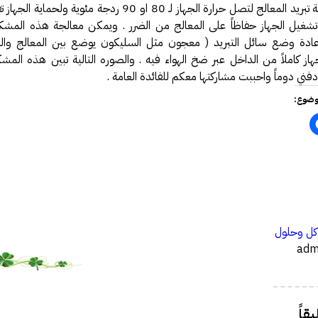
يعقيق عملية تبريد المعالج لتصل حرارة الجهاز لـ 80 او 90 ردجة مئوية ول
ة تشغيل الجهاز حفاظاً على المعالج من الضرر . ويمكن معالجة هذه المش
عادة وضع سائل التبريد ( معجون مثل السليكون يوضع بين المعالج والم
از كاملاً من الداخل عبر ضخ الهواء فيه . والصوره التالية تبين هذه المش
ني دوماً واحببت مشاركتها معكم للفائدة العامة .
وضوع:
…
ل وحلول
قاً