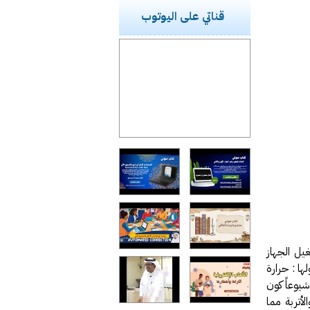
قناتي على اليوتوب
يل الجهاز
ا : حرارة
شيوعاً كون
أتربة مما