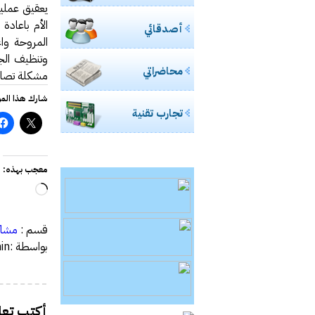
الأم باعاد
أصدقائي
المروحة وا
وتنظيف الجه
محاضراتي
مشكلة تصادف
شارك هذا الم
تجارب تقنية
معجب بهذه:
جاري
التحميل
قسم :
مشاك
بواسطة :admin
أكتب تعلي