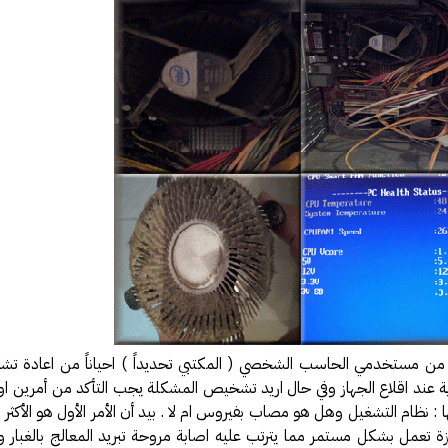
فة عكاظ حول اختراق موقع أرامكو
مل بخصوص درس المناعة .
 النت والإدمان الإلكتروني
رة أمن المعلومات وأمن الأسرة
يري يقدم محاضرة في أمن المعلومات
الحصول على دورة +Security
سعوديتان سفيرتان لـ «جوجل»
مدونة حبيب اليوسف
ئي النفسي فيصل العيجان قريباً .
قيقة ام خيال !!!
 مصمم شعارات قوقل الجميلة‏
ر من مستخدمي الحاسب الشخصي ( المكتبي تحديداً ) احياناً من اعادة تشغ
في الإنترنت بواسطة الكهرباء
 عند اقلاع الجهاز وفي حال اريد تشخيص المشكلة يجب التأكد من أمرين اوله
GMail Drive
ها : نظام التشغيل وهل هو مصاب بفيروس ام لا . بيد أن الأمر الأول هو الأكثر 
 تعمل بشكل مستمر مما يترتب عليه اصابة مروحة تبريد المعالج بالغبار وال