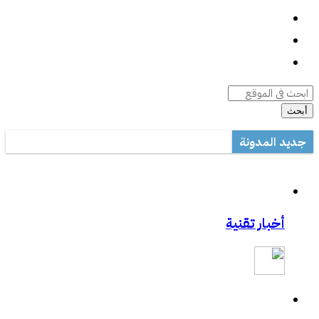
واتساب
السيرة الذاتية
أرشيف المقالات
أبحث
جديد المدونة
أداة صيانة ويندوز متعددة المهام
مكتب تعليم القطيف يدرب على الاستخدام الأمثل للتصحيح الآلي في ال
مشاركتي بصحيفة مكة:المواجهة السابقة تردع هجمات الفدية
أخبار تقنية
مشاركتي بصحيفة مكة :رفع حظر التطبيقات يفتح عروض الاتصالات
مشاركتي الثانية بعكاظ:وسائل التواصل الاجتماعي.. منصة لممارسة الابت
مشاركتي بعكاظ :ضوابط لحماية التعاملات الإلكترونية من السرقة والاح
مشاركتي بصحيفة عكاظ حول اختراق موقع أرامكو