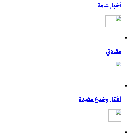
أخبار عامة
مادة محاضرة أمن المعلومات وأمن الأسرة
للسيدات.. ال مسيري يقدم محاضرة في أمن الم
حالياً بصدد الحصول على دورة +Security
طالبتان سعوديتان سفيرتان لـ «جوجل»
مدونة حبيب اليوسف
مدونة الأخصائي النفسي فيصل العيجان قريباً .
مقالاتي
إغلاق “فيس بوك” نهائيا في 15 مارس القادم حقيقة ام خيال !!!
تعرف على مصمم شعارات قوقل الجميلة‏
تجربتي في الإنترنت بواسطة الكهرباء
GMail Drive
تقنية U3 العالمية في الطريق اليك
أفكار وخدع مفيدة