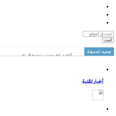
واتساب
السيرة الذاتية
أرشيف المقالات
أبحث
جديد المدونة
أداة صيانة ويندوز متعددة المهام
مكتب تعليم القطيف يدرب على الاستخدام الأمثل 
مشاركتي بصحيفة مكة:المواجهة السابقة تردع ه
مشاركتي بصحيفة مكة :رفع حظر التطبيقات يفت
أخبار تقنية
مشاركتي الثانية بعكاظ:وسائل التواصل الاجتماعي.
مشاركتي بعكاظ :ضوابط لحماية التعاملات الإلكتر
مشاركتي بصحيفة عكاظ حول اختراق موقع أرامك
ورشة عمل بخصوص درس المناعة .
خفايا النت والإدمان الإلكتروني