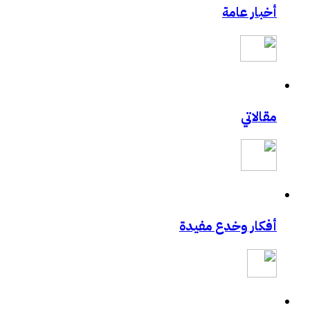
أخبار عامة
مادة محاضرة أمن المعلومات وأمن الأسرة
للسيدات.. ال مسيري يقدم محاضرة في أمن الم
حالياً بصدد الحصول على دورة +Security
طالبتان سعوديتان سفيرتان لـ «جوجل»
مدونة حبيب اليوسف
مدونة الأخصائي النفسي فيصل العيجان قريباً .
مقالاتي
إغلاق “فيس بوك” نهائيا في 15 مارس القادم حقيقة ام خيال !!!
تعرف على مصمم شعارات قوقل الجميلة‏
تجربتي في الإنترنت بواسطة الكهرباء
GMail Drive
تقنية U3 العالمية في الطريق اليك
أفكار وخدع مفيدة