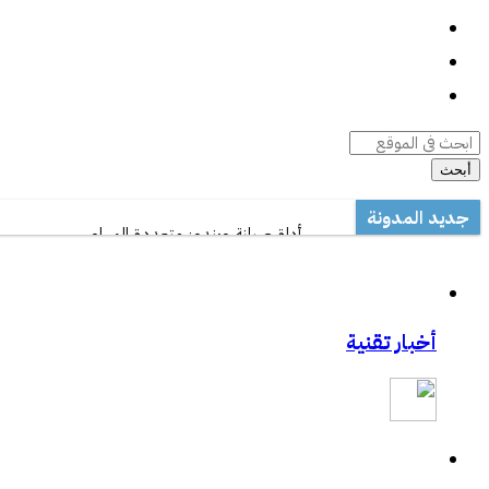
واتساب
السيرة الذاتية
أرشيف المقالات
أبحث
جديد المدونة
أداة صيانة ويندوز متعددة المهام
مكتب تعليم القطيف يدرب على الاستخدام الأمثل 
مشاركتي بصحيفة مكة:المواجهة السابقة تردع ه
مشاركتي بصحيفة مكة :رفع حظر التطبيقات يفت
أخبار تقنية
مشاركتي الثانية بعكاظ:وسائل التواصل الاجتماعي.
مشاركتي بعكاظ :ضوابط لحماية التعاملات الإلكتر
مشاركتي بصحيفة عكاظ حول اختراق موقع أرامك
ورشة عمل بخصوص درس المناعة .
خفايا النت والإدمان الإلكتروني