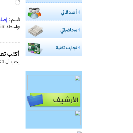
جاري
التحميل
أصدقائي
قسم :
إضاء
بواسطة :admin
محاضراتي
تجارب تقنية
أكتب تعلي
يجب أن
لتك