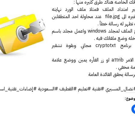
تك الخاصه هناك طرق كثيره منها :
فة عكاظ حول اختراق موقع أرامكو
ير امتداد الملف فمثلا ملف الورد نهايته
مل بخصوص درس المناعة .
file.docx غيره الى file.jpg عند محاولة احد المتطفلين
ظهر له رسالة خطأ .
 النت والإدمان الإلكتروني
2-قم بنسخ الملف لمجلد windows واعمل مجلد باسم
رة أمن المعلومات وأمن الأسرة
يري يقدم محاضرة في أمن المعلومات
3-استخدم برنامج cryptotxt مجاني وبقوة تشفير
الحصول على دورة +Security
4-استخدم الامر attrib او زر الفأره يمين ووضع علامة
سعوديتان سفيرتان لـ «جوجل»
ة مخفي .
مدونة حبيب اليوسف
رسالة يحقق الفائدة العامة
ئي النفسي فيصل العيجان قريباً .
ضال_المسيري #تقنية #تعليم #القطيف #السعودية #إضاءات_تقنية_اسبو
قيقة ام خيال !!!
وضوع:
 مصمم شعارات قوقل الجميلة‏
في الإنترنت بواسطة الكهرباء
GMail Drive