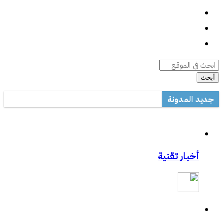
واتساب
السيرة الذاتية
أرشيف المقالات
أبحث
جديد المدونة
أداة صيانة ويندوز متعددة المهام
مكتب تعليم القطيف يدرب على الاستخدام الأمثل للتصحيح الآلي في ال
مشاركتي بصحيفة مكة:المواجهة السابقة تردع هجمات الفدية
أخبار تقنية
مشاركتي بصحيفة مكة :رفع حظر التطبيقات يفتح عروض الاتصالات
مشاركتي الثانية بعكاظ:وسائل التواصل الاجتماعي.. منصة لممارسة الابت
مشاركتي بعكاظ :ضوابط لحماية التعاملات الإلكترونية من السرقة والاح
مشاركتي بصحيفة عكاظ حول اختراق موقع أرامكو