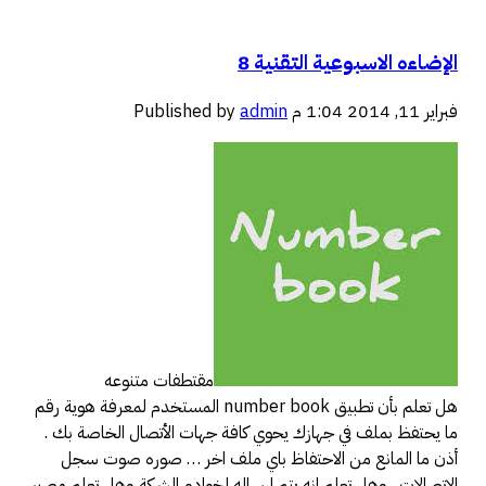
الإضاءه الاسبوعية التقنية 8
فبراير 11, 2014 1:04 م
admin
Published by
مقتطفات متنوعه
هل تعلم بأن تطبيق number book المستخدم لمعرفة هوية رقم
ما يحتفظ بملف في جهازك يحوي كافة جهات الأتصال الخاصة بك .
أذن ما المانع من الاحتفاظ باي ملف اخر … صوره صوت سجل
الاتصالات . وهل تعلم انه يتم ارساله لخوادم الشركة وهل تعلم مصير