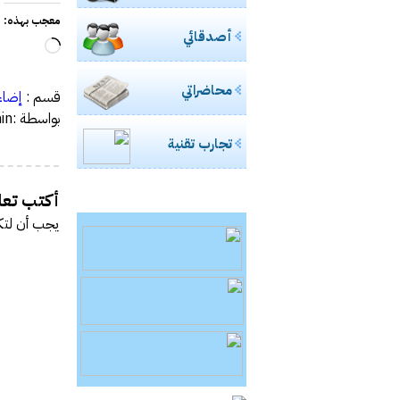
معجب بهذه:
أصدقائي
جاري
التحميل
محاضراتي
قسم :
إضاء
بواسطة :admin
تجارب تقنية
أكتب تعلي
يجب أن
لتك