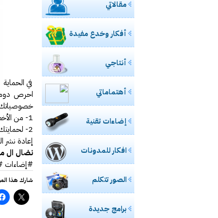
مقالاتي
مشاركتي بصحي
ورشة ع
أفكار وخدع مفيدة
خفايا
مادة محاض
أنتاجي
للسيدات.. ال مس
في الحماية
حالياً بصدد 
أهتماماتي
احرص دوماً
طالبتان 
خصوصياتك.
1- من الأخطاء الشائعة حفظ كلمة المرور في البريد الألكتروني لتسجيل الدخول بشكل تلقائي .
إضاءات تقنية
2- لحمايتك من اخطار الاختراق لا تفتح اي مرفقات مجهولة المصدر . ضمن البريد الألكتروني .
مدونة الأخصا
إعادة نشر ال
إغلاق “فيس بوك” نهائيا في 15 مارس القادم ح
افكار للمدونات
نضال ال م
#إضاءات #ن
تعرف على
الصور تتكلم
تجربتي 
شارك هذا الم
برامج جديدة
تقنية U3 العالمية في الطريق اليك