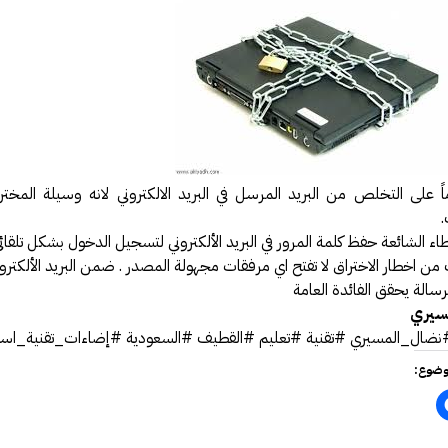
فة عكاظ حول اختراق موقع أرامكو
مل بخصوص درس المناعة .
 النت والإدمان الإلكتروني
رة أمن المعلومات وأمن الأسرة
يري يقدم محاضرة في أمن المعلومات
الحصول على دورة +Security
 على التخلص من البريد المرسل في البريد الالكتروني لانه وسيلة المخت
سعوديتان سفيرتان لـ «جوجل»
مدونة حبيب اليوسف
ئي النفسي فيصل العيجان قريباً .
رسالة يحقق الفائدة العامة
قيقة ام خيال !!!
سيري
ضال_المسيري #تقنية #تعليم #القطيف #السعودية #إضاءات_تقنية_اسبو
 مصمم شعارات قوقل الجميلة‏
في الإنترنت بواسطة الكهرباء
وضوع:
GMail Drive