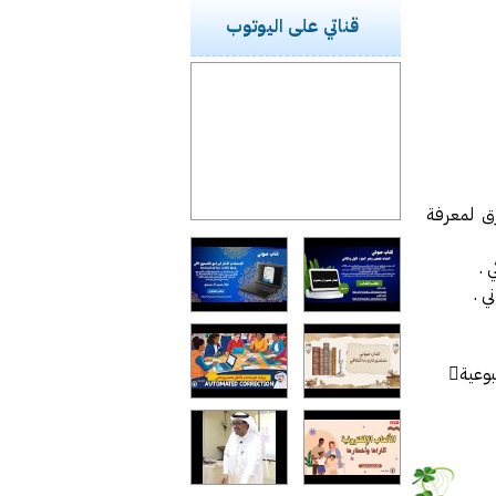
قناتي على اليوتوب
رق لمعرفة
عية