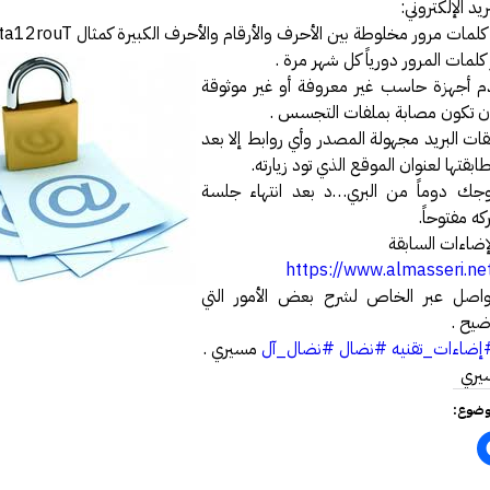
يد الإلكتروني:
فة عكاظ حول اختراق موقع أرامكو
ات مرور مخلوطة بين الأحرف والأرقام والأحرف الكبيرة كمثال ta12rouT .
مل بخصوص درس المناعة .
كلمات المرور دورياً كل شهر مرة .
م أجهزة حاسب غير معروفة أو غير موثوقة
 النت والإدمان الإلكتروني
أن تكون مصابة بملفات التجسس .
رة أمن المعلومات وأمن الأسرة
ات البريد مجهولة المصدر وأي روابط إلا بعد
يري يقدم محاضرة في أمن المعلومات
ابقتها لعنوان الموقع الذي تود زيارته.
ك دوماً من البري…د بعد انتهاء جلسة
الحصول على دورة +Security
كه مفتوحاً.
سعوديتان سفيرتان لـ «جوجل»
لإضاءات السابقة
مدونة حبيب اليوسف
https://www.almasseri.ne
واصل عبر الخاص لشرح بعض الأمور التي
ئي النفسي فيصل العيجان قريباً .
ضيح .
قيقة ام خيال !!!
إضاءات_تقنيه
#نضال
#نضال_آل
مسيري .
 مصمم شعارات قوقل الجميلة‏
يري
في الإنترنت بواسطة الكهرباء
وضوع:
GMail Drive