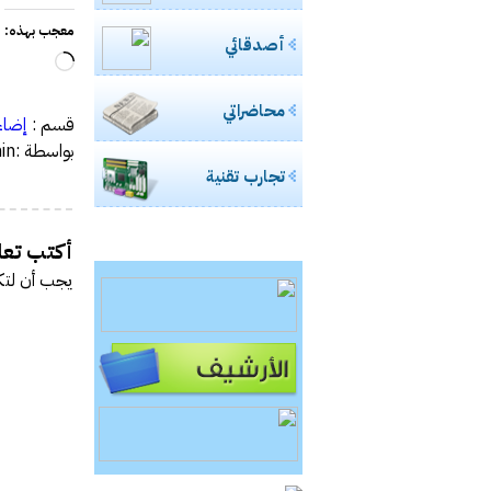
معجب بهذه:
أصدقائي
جاري
التحميل
محاضراتي
قسم :
إضاء
بواسطة :admin
تجارب تقنية
أكتب تعلي
يجب أن
لتك