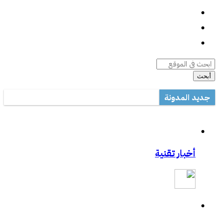
واتساب
السيرة الذاتية
أرشيف المقالات
أبحث
جديد المدونة
أداة صيانة ويندوز متعددة المهام
مكتب تعليم القطيف يدرب على الاستخدام الأمثل للتصحيح الآلي في ال
مشاركتي بصحيفة مكة:المواجهة السابقة تردع هجمات الفدية
أخبار تقنية
مشاركتي بصحيفة مكة :رفع حظر التطبيقات يفتح عروض الاتصالات
مشاركتي الثانية بعكاظ:وسائل التواصل الاجتماعي.. منصة لممارسة الابت
مشاركتي بعكاظ :ضوابط لحماية التعاملات الإلكترونية من السرقة والاح
مشاركتي بصحيفة عكاظ حول اختراق موقع أرامكو