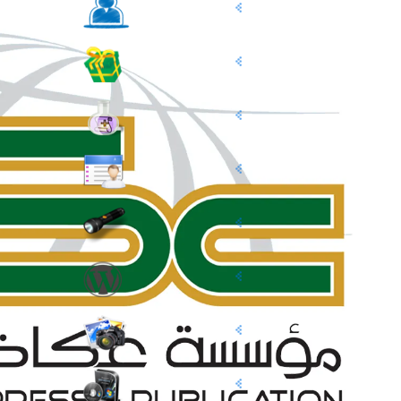
مقالاتي
مشاركتي بصحي
ورشة ع
أفكار وخدع مفيدة
خفايا
مادة محاض
أنتاجي
للسيدات.. ال مس
حالياً بصدد 
أهتماماتي
طالبتان 
إضاءات تقنية
مدونة الأخصا
إغلاق “فيس بوك” نهائيا في 15 مارس القادم ح
افكار للمدونات
تعرف على
الصور تتكلم
تجربتي 
برامج جديدة
تقنية U3 العالمية في الطريق اليك