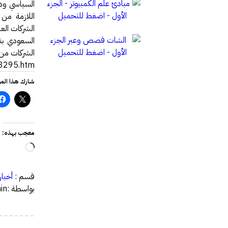
السياسي ودور
اللازمة من
الشركات الع
السعودي بن
الشركات من ا
3295.htm
شارك هذا الم
معجب بهذه:
جاري
التحميل
قسم :
أخبار
بواسطة :admin