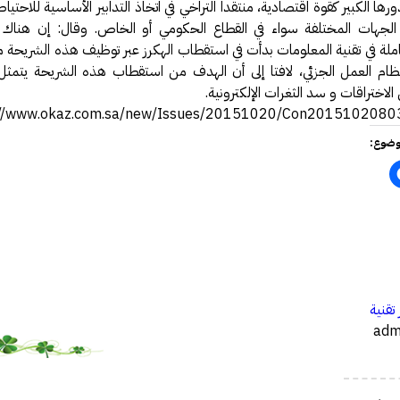
ها الكبير كقوة اقتصادية، منتقدا التراخي في اتخاذ التدابير الأساسية للاحتياط
 الجهات المختلفة سواء في القطاع الحكومي أو الخاص. وقال: إن هناك 
املة في تقنية المعلومات بدأت في استقطاب الهكرز عبر توظيف هذه الشريحة 
ظام العمل الجزئي، لافتا إلى أن الهدف من استقطاب هذه الشريحة يتمثل
لاختراقات و سد الثغرات الإلكترونية.
://www.okaz.com.sa/new/Issues/20151020/Con2015102080
وضوع:
…
 تقنية