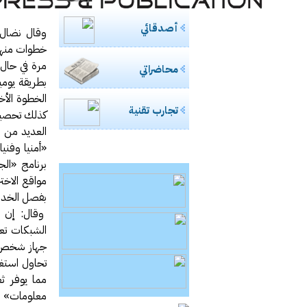
أصدقائي
وقال نضال 
خطوات منها 
مرة في حال 
محاضراتي
بطريقة يوم
الخطوة الأخ
تجارب تقنية
كذلك تحصين 
العديد من 
«أمنيا وفني
برنامج «ال
مواقع الاخت
بفصل الخدمة
وقال: إن ع
الشبكات تع
جهاز شخص و
مما يوفر ث
معلومات» ت