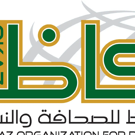
فة عكاظ حول اختراق موقع أرامكو
مل بخصوص درس المناعة .
 النت والإدمان الإلكتروني
رة أمن المعلومات وأمن الأسرة
يري يقدم محاضرة في أمن المعلومات
الحصول على دورة +Security
سعوديتان سفيرتان لـ «جوجل»
مدونة حبيب اليوسف
ئي النفسي فيصل العيجان قريباً .
قيقة ام خيال !!!
 مصمم شعارات قوقل الجميلة‏
في الإنترنت بواسطة الكهرباء
GMail Drive