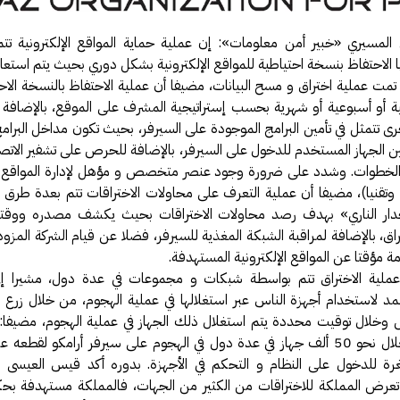
المسيري «خبير أمن معلومات»: إن عملية حماية المواقع الإلكترونية تت
الاحتفاظ بنسخة احتياطية للمواقع الإلكترونية بشكل دوري بحيث يتم استعادة
تمت عملية اختراق و مسح البيانات، مضيفا أن عملية الاحتفاظ بالنسخة الاحت
ية أو أسبوعية أو شهرية بحسب إستراتيجية المشرف على الموقع، بالإضافة
رى تتمثل في تأمين البرامج الموجودة على السيرفر، بحيث تكون مداخل البرام
الجهاز المستخدم للدخول على السيرفر، بالإضافة للحرص على تشفير الاتص
الخطوات. وشدد على ضرورة وجود عنصر متخصص و مؤهل لإدارة المواقع ال
ا وتقنيا)، مضيفا أن عملية التعرف على محاولات الاختراقات تتم بعدة طرق م
جدار الناري» بهدف رصد محاولات الاختراقات بحيث يكشف مصدره ووقت
راق، بالإضافة لمراقبة الشبكة المغذية للسيرفر، فضلا عن قيام الشركة المزو
 مؤقتا عن المواقع الإلكترونية المستهدفة.
ملية الاختراق تتم بواسطة شبكات و مجموعات في عدة دول، مشيرا إل
مد لاستخدام أجهزة الناس عبر استغلالها في عملية الهجوم، من خلال زرع
خلال توقيت محددة يتم استغلال ذلك الجهاز في عملية الهجوم، مضيفا: أ
تحاول استغلال نحو 50 ألف جهاز في عدة دول في الهجوم على سيرفر أرامكو لقطع
غرة للدخول على النظام و التحكم في الأجهزة. بدوره أكد قيس العيسى 
عرض المملكة للاختراقات من الكثير من الجهات، فالمملكة مستهدفة بح