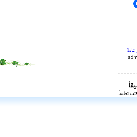
…
 عامة
قاً
تب تعليقاً.