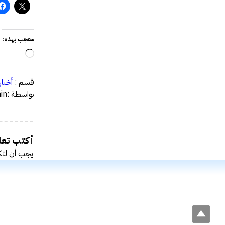
معجب بهذه:
جاري
التحميل
قسم :
أخبار
بواسطة :admin
أكتب تعلي
يجب أن
لتك