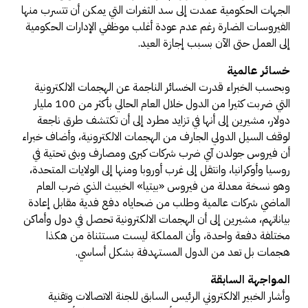
الجهات الحكومية عمدت إلى سد الثغرات التي يمكن أن تتسرب منها
الفيروسات الضارة رغم عدم عودة أغلب موظفي الإدارات الحكومية
إلى العمل حتى الآن بسبب إجازة العيد.
خسائر عالمية
وبحسب الخبراء قدرت الخسائر الناجمة عن الهجمات الالكترونية
التي ضربت كثيرا من الدول خلال العام الحالي بأكثر من 100 مليار
دولار، مشيرين إلى أنها في تزايد مطرد إلى أن تكتشف طرق ناجعة
لوقف السيل الدولي الجارف من الهجمات الالكترونية، وأضاف خبراء
أن فيروس جولدن آي ضرب شركات كبرى ومصارف وبنى تحتية في
روسيا وأوكرانيا، وانتقل إلى غرب أوروبا ومنها إلى الولايات المتحدة،
وهو نسخة معدلة من فيروس «بيتيا» الخبيث الذي ضرب العام
الماضي شركات عالمية وطلب من ضحاياه دفع فدية مقابل إعادة
بياناتهم، مشيرين إلى أن الهجمات الالكترونية تحصل في دول وأماكن
مختلفة دفعة واحدة، وأن المملكة ليست مستثناة من هكذا
هجمات بل تعد من الدول المستهدفة بشكل أساسي.
المواجهة السابقة
وأشار الخبير الالكتروني الرئيس السابق للجنة الاتصالات وتقنية