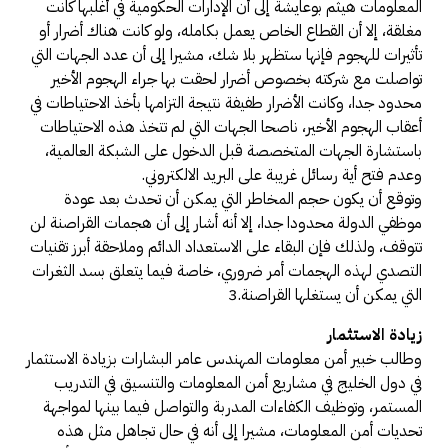
المعلومات هيثم بوعايشة إلى أن الإدارات الحكومية في أغلبها كانت
مغلقة، إلا أن القطاع الخاص يعمل بكامله، ولو كانت هناك أضرار أو
تأثيرات للهجوم فإنها ستظهر بلا شك، مشيرا إلى أن عدد الجهات التي
تواصلت مع شركته بخصوص أضرار لحقت بها جراء الهجوم الأخير
محدود جدا، وكانت الأضرار طفيفة نتيجة التزامها بأخذ الاحتياطات في
أعقاب الهجوم الأخير، ناصحا الجهات التي لم تتخذ هذه الاحتياطات
باستشارة الجهات المتخصصة قبل الدخول على الشبكة العالمية،
وعدم فتح أية رسائل غريبة على البريد الالكتروني.
وتوقع أن يكون حجم المخاطر التي يمكن أن تحدث بعد عودة
موظفي الدولة محدودا جدا، إلا أنه أشار إلى أن هجمات القراصنة لن
تتوقف، ولذلك فإن البقاء على الاستعداد الدائم وملاحقة أبرز تقنيات
التصدي لهذه الهجمات أمر ضروري، خاصة فيما يتعلق بسد الثغرات
التي يمكن أن يستغلها القراصنة.3
زيادة الاستثمار
وطالب خبير أمن معلومات المهندس عامر البشارات بزيادة الاستثمار
في دول الخليج في مشاريع أمن المعلومات والتنسيق في التدريب
المستمر، وتوظيف الكفاءات المدربة والتواصل فيما بينها لمواجهة
تحديات أمن المعلومات، مشيرا إلى أنه في حال تجاهل مثل هذه