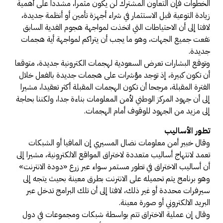
الخطوات فإن التعاون المشترك لن يكون مثمرا، مشددا على أهمية
زيادة التوعية قبل الاستثمار في شراء أجهزة تأمين أو أنظمة جديدة،
لافتا إلى أن الاحتياطات التي اتخذت لمواجهة هجوم الفدية السابق
نفعت جميع الجهات، وهو ما يجب أن يتراكم لمواجهة أية هجمات
جديدة.
وتوقع البشارات تعرض السعودية لهجمات الكترونية جديدة، متوقعا
أن تكون كبيرة، إذ توجد مؤشرات على هجمات جديدة بالفعل خلال
الفترة المقبلة، مرجحا أن تكون الهجمات المقبلة أكثر تعقيدا، مشيرا
إلى أن جهود المركز الوطني لأمن المعلومات بناءة جدا، ولكننا بحاجة
إلى مزيد من الجهود للوقوف أمام الهجمات.
تطور الأساليب
وقال خبير أمن معلومات نضال المسيري إن المافيا أو الشبكات
تعمد لانتهاج أساليب متعددة لاختراق المواقع الالكترونية، مشيرا إلى
أن أساليب الاختراق في تطور مستمر سواء عبر زرع «دودة الانترنت»
وهو برنامج يتم تحميله على الانترنت بطرق معينة بحيث يتجه إلى
سيرفرات محددة أو غير ذلك، لافتا إلى أن تلك البرامج تدخل عبر
البريد الالكتروني أو صورة معينة.
وقال إن عملية الاختراق تتم بواسطة شبكات ومجموعات في دول