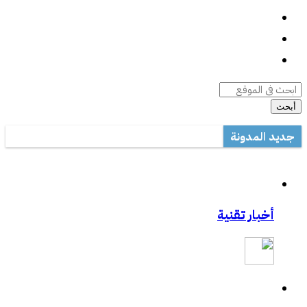
واتساب
السيرة الذاتية
أرشيف المقالات
أبحث
جديد المدونة
أداة صيانة ويندوز متعددة المهام
مكتب تعليم القطيف يدرب على الاستخدام الأمثل للتصحيح الآلي في ال
مشاركتي بصحيفة مكة:المواجهة السابقة تردع هجمات الفدية
أخبار تقنية
مشاركتي بصحيفة مكة :رفع حظر التطبيقات يفتح عروض الاتصالات
مشاركتي الثانية بعكاظ:وسائل التواصل الاجتماعي.. منصة لممارسة الابت
مشاركتي بعكاظ :ضوابط لحماية التعاملات الإلكترونية من السرقة والاح
مشاركتي بصحيفة عكاظ حول اختراق موقع أرامكو