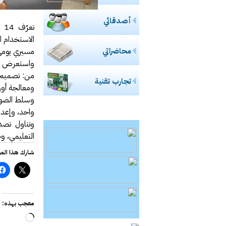
أصدقائي
تع
الاستخدام ال
محاضراتي
مسيري يومي ا
واستعرض الم
من: تصميم ق
تجارب تقنية
ومعالجة أور
وسلط الضوء 
واحد، وإعداد
وتناول تصد
التعليمي، و
شارك هذا الم
معجب بهذه:
جاري