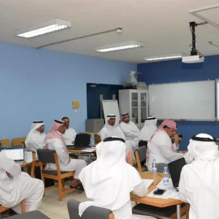
فة عكاظ حول اختراق موقع أرامكو
مل بخصوص درس المناعة .
 النت والإدمان الإلكتروني
رة أمن المعلومات وأمن الأسرة
يري يقدم محاضرة في أمن المعلومات
الحصول على دورة +Security
سعوديتان سفيرتان لـ «جوجل»
مدونة حبيب اليوسف
ئي النفسي فيصل العيجان قريباً .
قيقة ام خيال !!!
 مصمم شعارات قوقل الجميلة‏
في الإنترنت بواسطة الكهرباء
GMail Drive