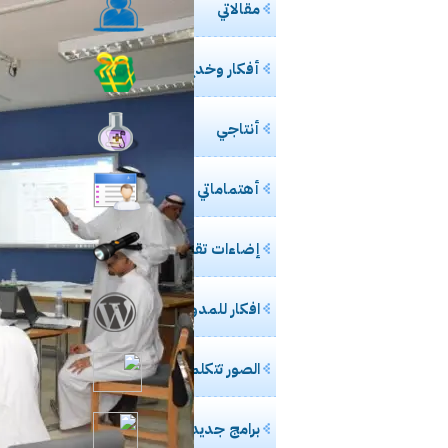
مقالاتي
مشاركتي بصحي
ورشة ع
أفكار وخدع مفيدة
خفايا
مادة محاض
أنتاجي
للسيدات.. ال مس
حالياً بصدد 
أهتماماتي
طالبتان 
إضاءات تقنية
مدونة الأخصا
إغلاق “فيس بوك” نهائيا في 15 مارس القادم ح
افكار للمدونات
تعرف على
الصور تتكلم
تجربتي 
برامج جديدة
تقنية U3 العالمية في الطريق اليك