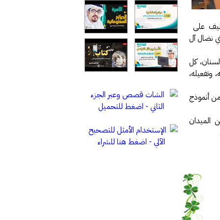
لقطيف على
ني نضال آل
لسنان، كل
، وتفعيله،
من أنموذج
ن الميدان