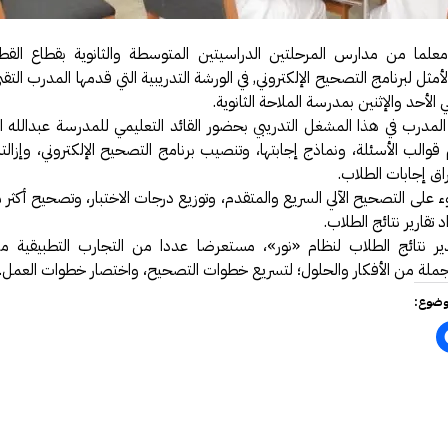
رّف 14 معلما من مدارس المرحلتين الدراسيتين المتوسطة والثانوية بقطاع ا
أمثل لبرنامج التصحيح الإلكتروني, في الورشة التدريبية التي قدمها المدرب التق
لأحد والإثنين بمدرسة الملاحة الثانوية.
درب في هذا المشغل التدريبي بحضور القائد التعليمي للمدرسة عبدالله ا
والب الأسئلة، ونماذج إجابتها، وتنصيب برنامج التصحيح الإلكتروني، وإزالته
اق إجابات الطلاب.
على التصحيح الآلي السريع والمتقدم، وتوزيع درجات الاختبار، وتصحيح أكثر 
 تقارير نتائج الطلاب.
ير نتائج الطلاب لنظام «نور»، مستعرضا عددا من التجارب التطبيقية م
جملة من الأفكار والحلول؛ لتسريع خطوات التصحيح، واختصار خطوات العمل.
وضوع: