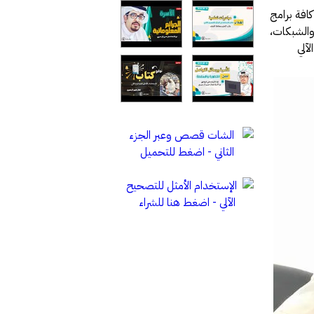
كافة برامج
والشبكات،
آلي