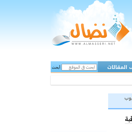
المقالات
أبحث
يوب
بة