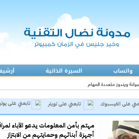
واتساب
السيرة الذاتية
أرشيف 
يانة ويندوز متعددة المهام
ى الاستخدام الأمثل للتصحيح الآلي في التعليم
تابعني على يوت
عني على الفيسبوك
تابعني على تويتر
ة:المواجهة السابقة تردع هجمات الفدية
رفع حظر التطبيقات يفتح عروض الاتصالات
مهتم بأمن المعلومات يدعو الآباء لمراق
ئل التواصل الاجتماعي.. منصة لممارسة الابتزاز
أجهزة أبنائهم وحمايتهم من الابتزاز
ية التعاملات الإلكترونية من السرقة والاحتيال