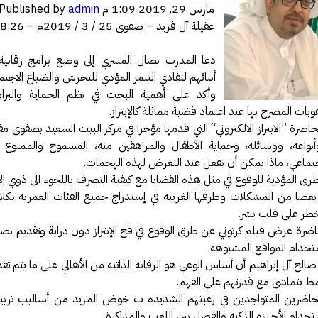
مارس 29, 2019 1:09 م
admin
Published by
فة عكاظ حول اختراق موقع أرامكو
عقيلة آل فريد – صفوى 25 / 3 / 2019م – 8:26 م
مل بخصوص درس المناعة .
 النت والإدمان الإلكتروني
دعا المدرب نضال المسري إلى وضع برامج رقابية 
أبنائهم لتفادي التنمر المؤدي للتحرش والضياع الاجتم
رة أمن المعلومات وأمن الأسرة
وأكد على أهمية البحث في نظم الحماية والبرامج
يري يقدم محاضرة في أمن المعلومات
بات المصرح بها عند اعتماد قضية مماثلة كالإبتزاز.
الحصول على دورة +Security
اضرة ”الابتزاز الالكتروني“ التي قدمها مؤخرا في مركز البيت السعيد بصفوى مفهو
 وأنواعه، ووسائله، وحماية الآطفال والمراهقين منه، المسموح والممنوع
سعوديتان سفيرتان لـ «جوجل»
جتماعي، ماذا يمكن أن نفعل عند التعرض لهذه الهجمات.
مدونة حبيب اليوسف
طرق المؤدية للوقوع في مثل هذه القضايا مع كيفية التصرف باللجوء الى ذوي 
ئي النفسي فيصل العيجان قريباً .
ضا من المشكلات وطرقها الغريبه في إستدراج جميع الفئات العمريه بكلا
يخطر على قلب بشر.
قيقة ام خيال !!!
ضرة عرض فيلم كرتوني عن طرق الوقوع في فخ الإبتزاز دون دراية وتقديم نص
 مصمم شعارات قوقل الجميلة‏
خدام المواقع المشبوهه.
في الإنترنت بواسطة الكهرباء
الح آل إبراهيم أن أساس الوعي هو الرقابه الذاتيه من الأهالي على ما يتم تقدي
بنمط يتماشى مع قدرتهم على الفهم.
GMail Drive
اضرين المتواجدين في رغبتهم الشديده ب خوض المزيد من أساليب تربية ا
خدام الأجهزه الذكيه والفصل بين اللعب والمذاكرة.