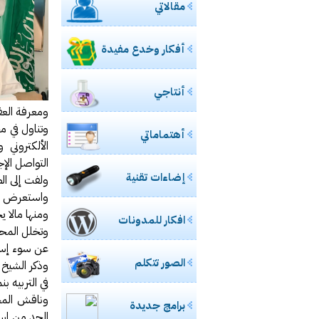
مقالاتي
مشاركتي بصحي
ورشة ع
أفكار وخدع مفيدة
خفايا
مادة محاض
أنتاجي
للسيدات.. ال مس
ومعرفة العقو
حالياً بصدد 
وتناول في مح
أهتماماتي
الألكتروني
طالبتان 
التواصل الإ
إضاءات تقنية
ولفت إلى ال
مدونة الأخصا
واستعرض بع
ومنها مالا 
إغلاق “فيس بوك” نهائيا في 15 مارس القادم ح
افكار للمدونات
وتخلل المحا
تعرف على
عن سوء إست
الصور تتكلم
تجربتي 
وذكر الشيخ ص
في التربيه 
وناقش المح
برامج جديدة
تقنية U3 العالمية في الطريق اليك
الحد من إست