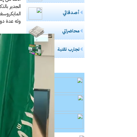
الجدير بالذك
أصدقائي
المايكروسفت
وله عدة دور
محاضراتي
تجارب تقنية