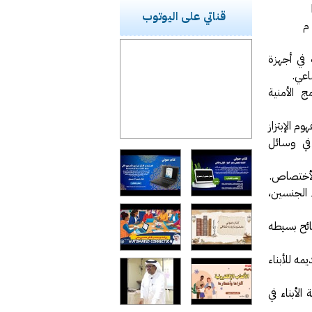
قناتي على اليوتوب
في أجهزة
اعي.
 الأمنية
م الإبتزاز
 في وسائل
الأختصاص.
 الجنسين،
ائح بسيطه
مه للأبناء
لأبناء في