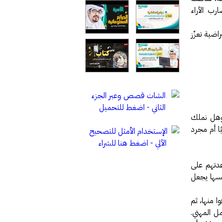
ب الآراء
ضية تعزّز
 وهل نملك
ًا أم مجرد
عدتهم على
فسها يجعل
 منها، ثم
ل المهني.