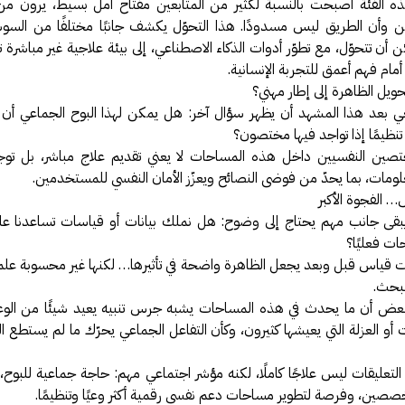
ه الفئة أصبحت بالنسبة لكثير من المتابعين مفتاح أمل بسيط، يرون من
ن وأن الطريق ليس مسدودًا. هذا التحوّل يكشف جانبًا مختلفًا من السوش
أن تتحوّل، مع تطوّر أدوات الذكاء الاصطناعي، إلى بيئة علاجية غير مباشرة 
أمام فهم أعمق للتجربة الإنسانية.
يل الظاهرة إلى إطار مهني؟
ي بعد هذا المشهد أن يظهر سؤال آخر: هل يمكن لهذا البوح الجماعي أن ي
تنظيمًا إذا تواجد فيها مختصون؟
صين النفسيين داخل هذه المساحات لا يعني تقديم علاج مباشر، بل توجي
مات، بما يحدّ من فوضى النصائح ويعزّز الأمان النفسي للمستخدمين.
… الفجوة الأكبر
قى جانب مهم يحتاج إلى وضوح: هل نملك بيانات أو قياسات تساعدنا على
ت فعليًا؟
 قياس قبل وبعد يجعل الظاهرة واضحة في تأثيرها… لكنها غير محسوبة علميًا
للبحث.
بعض أن ما يحدث في هذه المساحات يشبه جرس تنبيه يعيد شيئًا من الوع
أو العزلة التي يعيشها كثيرون، وكأن التفاعل الجماعي يحرّك ما لم يستطع الف
التعليقات ليس علاجًا كاملًا، لكنه مؤشر اجتماعي مهم: حاجة جماعية للبوح
صين، وفرصة لتطوير مساحات دعم نفسي رقمية أكثر وعيًا وتنظيمًا.