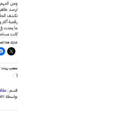
ومن المهم ا
لرصد ظاهرة 
تكشف الحاج
رقمية أكثر وع
ما يحدث في 
كانت مساحة 
شارك هذا الم
معجب بهذه:
جاري
التحميل
قسم :
مقالا
بواسطة :admin