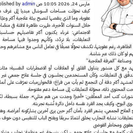
مارس 24, 2026 10:05 ص
admin
blished by
فة عكاظ حول اختراق موقع أرامكو
كيف تحوّلت مساحات السوشال ميديا إلى غرف 
مل بخصوص درس المناعة .
عفوية، وما الذي ينقصها لتصبح بيئة علاجية أكثر وعيًا 
 النت والإدمان الإلكتروني
خلال السنوات الأخيرة، ظهرت ظاهرة لافتة في منصّا
الاجتماعي: غرباء يكتبون أكثر تفاصيلهم حساسية
رة أمن المعلومات وأمن الأسرة
التعليقات، بلا تردّد، وكأنهم وجدوا فيها مساح
يري يقدم محاضرة في أمن المعلومات
 الظاهرة، رغم عفويتها، تكشف تحوّلًا عميقًا في تعامل الناس مع مشاعرهم وح
الحصول على دورة +Security
 لو كان ذلك عبر شاشة.
 وصناعة “الغرفة العلاجية”
سعوديتان سفيرتان لـ «جوجل»
شهد مع كل منشور يتناول القلق أو العلاقات أو الاضطرابات النفسية؛ م
مدونة حبيب اليوسف
تدفّق في التعليقات، وكأن المستخدمين يجلسون في جلسة علاج جمعي غير م
ئي النفسي فيصل العيجان قريباً .
مشهد أكثر دقة أن التجمع لم يأتِ من فراغ؛ فالخوارزميات تعرّفت على أنما
 المحتوى ذاته، محوّلة التعليقات إلى مساحة دعم مفتوحة.
قيقة ام خيال !!!
نشورات كتب أحد المعلّقين: «أخيرًا وجدت من هم مثلي». جملة بسيطة، لك
 مصمم شعارات قوقل الجميلة‏
وى البوح، وكيف يجد الفرد نفسه داخل دائرة تُشبه تجربته.
في الإنترنت بواسطة الكهرباء
ئ العلاج الجمعي، يشعر الفرد بأمان أكبر حين يرى آخرين يشاركونه أعراضه. و
تعليقات: تشابه التجارب يخلق انتماءً سريعًا ويفتح الباب للتنفيس دون خوف 
GMail Drive
لعفوي ومخاطر الفوضى
يقات كثيرة مع جلسات علاج جمعي، لكن بنسخة غير منظمة: تجارب متبادل