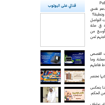
Pu
قناتي على اليوتوب
دعم نفسي
وتنظيمًا؟
ت التواصل
 في خانة
ة أوسع من
اجتهم لمن
ئات القصص
علنة. وما
ط تفاعلهم
نها تختصر
هذا ينعكس
من الحكم.
ة، تعاطف