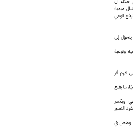
 خلاله أن
ال ميديا؛
ترفع الوعي
تحوّل إلى
ه وتوعية
 فهم أثر
، ما يفتح
ي، ويكسر
رد التعبير
، ونقص في