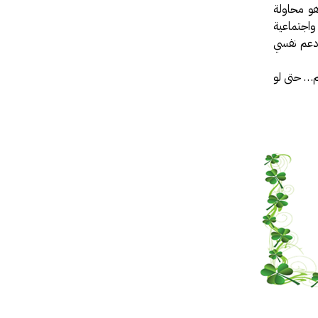
هو محاولة
واجتماعية
دعم نفسي
م… حتى لو