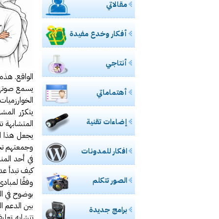
مقالاتي
مشاركتي بصحي
ورشة ع
أفكار وخدع مفيدة
خفايا
مادة محاض
أنتاجي
للسيدات.. ال مس
الواقع. هذه
حالياً بصدد 
يسمع صوتهم
أهتماماتي
الخوارزميات
طالبتان 
يتكرّر الم
إضاءات تقنية
المتشابهة ت
مدونة الأخصا
يجعل هذا ال
وجمعتهم تحت
إغلاق “فيس بوك” نهائيا في 15 مارس القادم ح
افكار للمدونات
في أحد الم
تعرف على
كيف تبدأ عد
الصور تتكلم
تجربتي 
وفقًا لمباد
بوضوح في ال
بين الدعم ا
برامج جديدة
تقنية U3 العالمية في الطريق اليك
تتشابه تعل