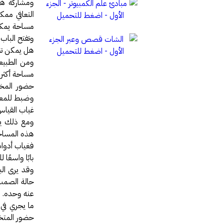
ومشاركة هذ
التعافي ممك
مساحة يمكن 
وتفتح الباب 
هل يمكن تحو
ومن الطبيع
مساحة أكثر 
حضور المخت
وضبط للمعلو
غياب القياس
ومع ذلك يب
هذه المساحا
فغياب أدوات
بابًا واسعًا 
وقد يرى ال
حالة الصمت 
عنه وحده.
ما يجري في 
حضور المتخص