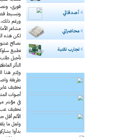
فوري، ونصا
أصدقائي
وتبسيط قضاي
ورغم ذلك، 
مشاعر الأمان
محاضراتي
لكن هذه ال
نصائح عشوائ
تجارب تقنية
تطبيع سلوك
تأجيل طلب ا
التأثر العا
ويُثير هذا 
طريقة واضحة
تخفيف عابر
أصوات المت
في مؤشر من
تخفيف عبء ع
الألم أقل حد
ولعل ما يلف
بدأوا يشارك