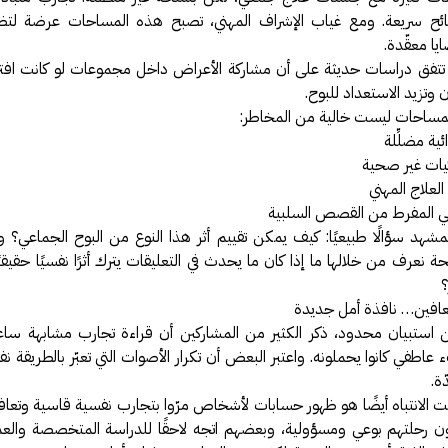
ئح سريعة. ومع غياب الإشراف المهني، تصبح هذه المساحات عرضة لتضار
ا معقّدة.
تتفق دراسات حديثة على أن مشاركة الأعراض داخل مجموعات لو كانت افترا
 وتزيد الاستعداد للبوح.
مساحات ليست خالية من المخاطر:
ية مضلِّلة
يات غير صحية
لعلاج المهني
طفي المفرط من القصص السلبية
المشهد سؤالًا طبيعيًا: كيف يمكن تقييم أثر هذا النوع من البوح الجماعي؟
 نعرف من خلالها ما إذا كان ما يحدث في التعليقات يترك أثرًا نفسيًا حقيقي
؟
عافين… نافذة أمل جديدة
 استبيان محدود، ذكر الكثير من المشاركين أن قراءة تجارب مشابهة سا
اطفي كانوا يحملونه. واعتبر البعض أن تكرار الأصوات التي تعبّر بالطريقة ن
ّة.
ت الانتباه أيضًا هو ظهور حسابات لأشخاص مرّوا بتجارب نفسية قاسية وتعافوا
ون رحلتهم بوعي ومسؤولية، وبعضهم اتجه لاحقًا للدراسة المتخصصة والعم