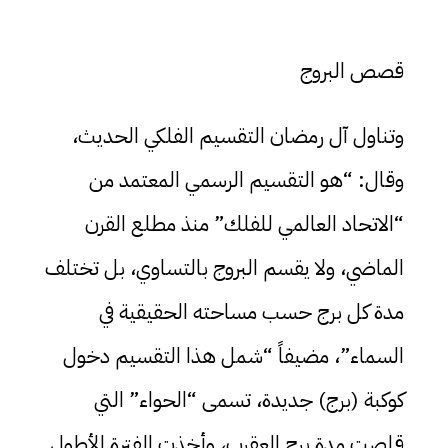
قصص البروج
وتناول آل رمضان التقسيم الفلكي الحديث،
وقال: “هو التقسيم الرسمي المعتمد من
“الاتحاد العالمي للفلك” منذ مطلع القرن
الماضي، ولا يقسم البروج بالتساوي، بل تختلف
مدة كل برج حسب مساحته الحقيقية في
السماء”، مضيفاً “شمل هذا التقسيم دخول
كوكبة (برج) جديدة، تسمى “الحواء” التي
قلصت مدة برج العقرب، وأخذت الفترة الأطول