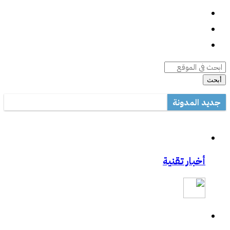
واتساب
السيرة الذاتية
أرشيف المقالات
أبحث
جديد المدونة
أداة صيانة ويندوز متعددة المهام
مكتب تعليم القطيف يدرب على الاستخدام الأمثل للتصحيح الآلي في ال
مشاركتي بصحيفة مكة:المواجهة السابقة تردع هجمات الفدية
أخبار تقنية
مشاركتي بصحيفة مكة :رفع حظر التطبيقات يفتح عروض الاتصالات
مشاركتي الثانية بعكاظ:وسائل التواصل الاجتماعي.. منصة لممارسة الابت
مشاركتي بعكاظ :ضوابط لحماية التعاملات الإلكترونية من السرقة والاح
مشاركتي بصحيفة عكاظ حول اختراق موقع أرامكو