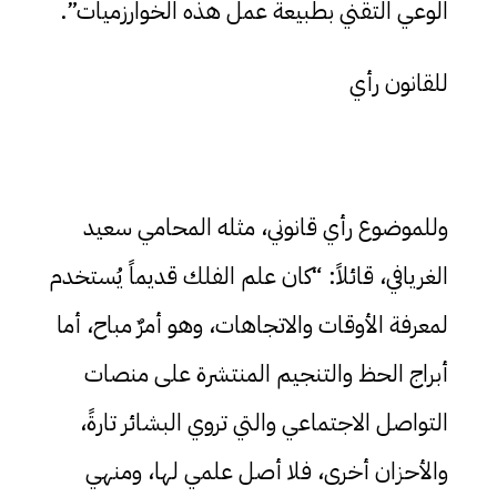
الوعي التقني بطبيعة عمل هذه الخوارزميات”.
للقانون رأي
وللموضوع رأي قانوني، مثله المحامي سعيد
الغريافي، قائلاً: “كان علم الفلك قديماً يُستخدم
لمعرفة الأوقات والاتجاهات، وهو أمرٌ مباح، أما
أبراج الحظ والتنجيم المنتشرة على منصات
التواصل الاجتماعي والتي تروي البشائر تارةً،
والأحزان أخرى، فلا أصل علمي لها، ومنهي