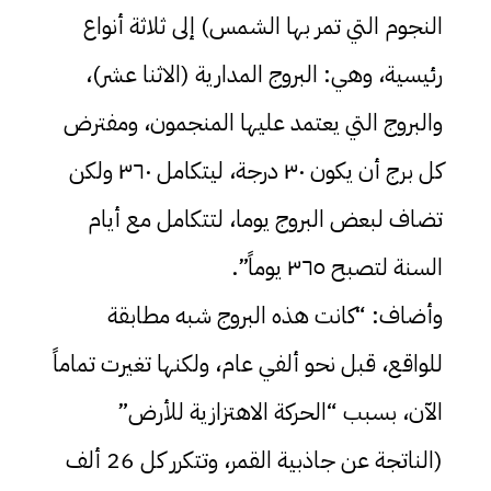
النجوم التي تمر بها الشمس) إلى ثلاثة أنواع
رئيسية، وهي: البروج المدارية (الاثنا عشر)،
والبروج التي يعتمد عليها المنجمون، ومفترض
كل برج أن يكون ٣٠ درجة، ليتكامل ٣٦٠ ولكن
تضاف لبعض البروج يوما، لتتكامل مع أيام
السنة لتصبح ٣٦٥ يوماً”.
وأضاف: “كانت هذه البروج شبه مطابقة
للواقع، قبل نحو ألفي عام، ولكنها تغيرت تماماً
الآن، بسبب “الحركة الاهتزازية للأرض”
(الناتجة عن جاذبية القمر، وتتكرر كل 26 ألف