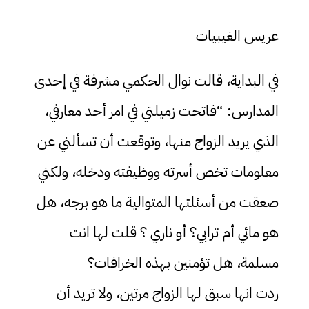
عريس الغيبيات
في البداية، قالت نوال الحكمي مشرفة في إحدى
المدارس: “فاتحت زميلتي في امر أحد معارفي،
الذي يريد الزواج منها، وتوقعت أن تسألني عن
معلومات تخص أسرته ووظيفته ودخله، ولكني
صعقت من أسئلتها المتوالية ما هو برجه، هل
هو مائي أم ترابي؟ أو ناري ؟ قلت لها انت
مسلمة، هل تؤمنين بهذه الخرافات؟
ردت انها سبق لها الزواج مرتين، ولا تريد أن