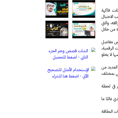
تت فاكهة
 الاحتيال
قه، والتي
رة من خلال
بعض مفاصل
ت الرقمية،
ها لا يخلو
 العديد من
مي بمختلف
ر في لحظة
 موقع، والذي غالبًا ما
ات البطاقة