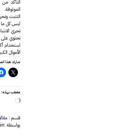
التأكد من 
الموثوقة.
التثبت وتحر
ليس كل ما ي
تحري الانتب
تحتوي على أ
استخدام أك
الأموال الكب
شارك هذا الم
معجب بهذه:
جاري
التحميل
قسم :
مقالا
بواسطة :admin