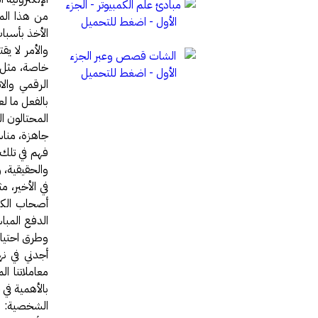
من هذا الم
الأخذ بأسبا
والأمر لا 
خاصة، مثل ب
الرقمي وال
بالفعل ما لع
المحتالون ا
جاهزة، مناس
فهم في تلك ا
والحقيقية، 
في الأخير، 
أصحاب الكي
الدفع المبا
وطرق احتيال 
أجدني في ن
معاملاتنا ال
بالأهمية في 
الشخصية: