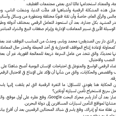
رجة، والمعتاد استخدامها غالبًا لدى بعض مجتمعات القطيف.
ثل هذه المشكلة الرقمية وأشباهها قد ملأت الدنيا، وشغلت الناس، وبا
الس والرأي العام، خاصةً وأن ثمّة فنونًا مختلفة ومتطورة من وسائل وأساليب
ر المشهد بكل جدارة، بعد أن استحوذ التعامل الرقمي بمختلف أدواته وطرائ
الوسيلة الأبرز في تسيير المعاملات الإدارية وإبرام صفقات البيع والشراء المباش
ار الذي دار بين الصديقين؛ محمد وياسر، وجدتُ من المناسب التوقف عند 
كمحاولة لإعادة إنتاج المواقف الاحترازية في أخذ الحيطة والحذر حال المعاملا
ها تحديدًا، والتي تتخذ من عامل السرعة ذريعة للمعالجة الفورية، غير أن بعض
لنصب والاحتيال.
فضاء الرقمي الواسع والمتوغل في احتياجات الإنسان اليومية أصبح شاهدًا على
 والقصص والحكايات، والتي من شأنها أن تؤكد على الإبداع في الاحتيال الرق
قه.
الحكاية هنا يقودني للتساؤل: ما الثغرة الرقمية التي لم يلتفت إليها ياس
 سريع لاستخراج تأمين لسيارته أونلاين؟
الإجابة باختصار: بعد أن أدار ياسر محرك البحث Google، وقع نظره على أول
مشابهًا لمواقع التأمين لسيارات المسافرين إلى دولة البحرين.
 غفلة منه أو إدراك، وقع ياسر في شباك المحتالين الرقميين بعد أن أفرغ بيان
 الخاصة بصديقه محمد.