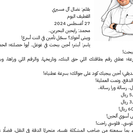
فة عكاظ حول اختراق موقع أرامكو
بقلم: نضال آل مسيري
مل بخصوص درس المناعة .
القطيف اليوم
27 أغسطس 2024
 النت والإدمان الإلكتروني
محمد: رايحين البحرين..
رة أمن المعلومات وأمن الأسرة
ويش أخوك؟ سجّل تأمين في النت أسرع!
يري يقدم محاضرة في أمن المعلومات
ياسر: أبشر؛ أحين ببحث في غوغل.. أيوا حصلته؛ الحم
لبحث!
الحصول على دورة +Security
رعة؛ عطني رقم بطاقتك اللي حق البنك، وتاريخها، والرقم اللي وراها، 
سعوديتان سفيرتان لـ «جوجل»
مدونة حبيب اليوسف
يقي؛ أحين بيجيك كود على جوالك؛ بسرعة عطنياه!
الدفع، وتمت العملية!
ئي النفسي فيصل العيجان قريباً .
ل.. رسالة ورا رسالة..
قيقة ام خيال !!!
 مصمم شعارات قوقل الجميلة‏
في الإنترنت بواسطة الكهرباء
ش أسوي ألحين!
GMail Drive
لوسي.. فلوسي راحت!
ء بما سمعته من صاحب المشكلة نفسه، متحريًا الدقة في النقل، فضلًا 