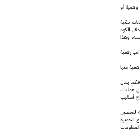
 وهمية أو
نات بنكية
لال الكود
سه، وهذا
والب رقمية
وهمية منها
فكما يبذل
يل عمليات
اح أساليب
ة لتحصين
بع الجديرة
والمعلومات