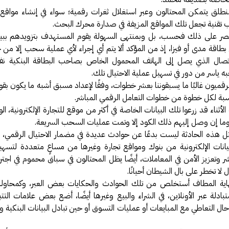
نطلق يتمكن المحتالون وعبر استغلال ثغرات رقمية؛ سواء في إنشاء مواقع
ب تقنية تجعل تلك المواقع المزيفة في صدارة محرك البحث.
يقتصر على ذلك فحسب، بل وبمنتهى السهولة يقوم المستهدف بتزويدهم ببيا
طاقة مدى أو فيزا، إذ من المؤكد ألا يتم أي إجراء لأي عملية سحب إلا من خ
اتصال الذي يصل إلى الهاتف المحمول الخاص بصاحب البطاقة البنكية نف
به ياسر من دور في تسهيل عملية الاحتيال تلك.
لرقميون غالبًا ما يسبقوننا بعشر خطوات، وفقًا لإعداد مسبق أشبه ما يكون بق
بة لكل خطوة من خطوات التعامل الرقمي المباشر.
لأثناء قد زرعوا تلك البيانات الخاصة في أكثر من موقع للتجارة الإلكترونية، ال
وما إن وصل إليهم ذلك الكود إلا وتمت عمليات السحب السريعة.
مثل هذه الحادثة ليست بدعًا عن حوادث عديدة في مضمار الاحتيال الرقمي، 
انات الإلكترونية من بنوك ومواقع تجارة وغيرها من مساعٍ متعددة لتسه
شر وتعزيز الأمن في المعاملات، أيضًا يظل المحتالون في سباق محموم في اجتر
لا تخطر على بال الشيطان أحيانًا.
هاية المطاف أستخلص من تلك الحوادث والحكايات بعض العبر، وكمحاول
متبادلة عبر الأونلاين، في الشراء والبيع وغيرها أيضًا، أضع بعض علامات التت
حال التعاطي مع المبايعات أو عمليات التسوق أو حين تبادل البيانات البنكية 