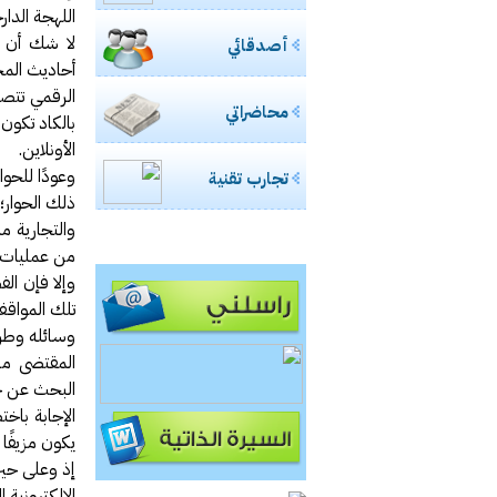
اللهجة الدا
لا شك أن م
أصدقائي
أحاديث المج
الرقمي تتصد
محاضراتي
بالكاد تكون 
الأونلاين.
وعودًا للحو
تجارب تقنية
ذلك الحوار؛ 
والتجارية من
من عمليات ا
وإلا فإن ال
تلك المواقف
وسائله وطر
المقتضى من 
البحث عن حل
يكون مزيفًا 
إذ وعلى حين
الإلكترونية