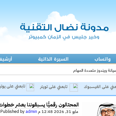
واتساب
السيرة الذاتية
أرشيف 
يانة ويندوز متعددة المهام
ى الاستخدام الأمثل للتصحيح الآلي في التعليم
تابعني على يوت
عني على الفيسبوك
تابعني على تويتر
ة:المواجهة السابقة تردع هجمات الفدية
رفع حظر التطبيقات يفتح عروض الاتصالات
المحتالون رقميًّا يسبقوننا بعشر خطوات
ئل التواصل الاجتماعي.. منصة لممارسة الابتزاز
مايو 31, 2026 12:48 م
admin
Published by
ية التعاملات الإلكترونية من السرقة والاحتيال