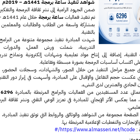
شواهد تنفيذ ساعة برمجة 1441هـ – 2019م
ا النت والإدمان الإلكتروني
ضمن الجهود الرامية إلى نشر ثقافة البرمجة والتفكير
رة أمن المعلومات وأمن الأسرة
تم تنفيذ فعاليات
سيري يقدم محاضرة في أمن المعلومات
ساعة برمجة
د الحصول على دورة +Security
بمشاركة واسعة من الطلاب والطالبات والمعلمين 
 سعوديتان سفيرتان لـ «جوجل»
بالتقنية.
مدونة حبيب اليوسف
شهدت المبادرة تنفيذ مجموعة متنوعة من البرامج
ائي النفسي فيصل العيجان قريباً .
التدريبية، شملت ورش العمل، والدورات الت
حقيقة ام خيال !!!
التقنية، إضافة إلى إنتاج مواد تعليمية وشهادات إلكترونية ونماذج تدري
 مصمم شعارات قوقل الجميلة‏
لى اكتساب أساسيات البرمجة بصورة مبسطة وتفاعلية.
في الإنترنت بواسطة الكهرباء
يق جميع مراحل التنفيذ من خلال الصور، والشهادات، وسجلات الحضور، و
GMail Drive
لتي عكست حجم التفاعل والإقبال على المبادرة، وأسهمت في إبراز دور التقنية
يك
ن الحادي والعشرين لدى النشء.
الي عدد المستفيدين من الفعاليات والبرامج المرتبطة بالمبادرة
6
، مما يعكس الأثر الإيجابي للمبادرة في تعزيز الوعي التقني ونشر ثقافة الب
عليمي.
لصفحة مجموعة من الشواهد والوثائق والروابط التي توثق تنفيذ المبادرة
والإنجازات والتغطيات الإعلامية المرتبطة بها.
 :
https://www.almasseri.net/hcode/#
وضوع: