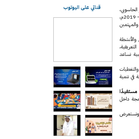
قناتي على اليوتوب
 الحاسوبي،
خلال عام 1441هـ – 2019م،
والمهتمين
 والأنشطة
عريفية،
بية تساعد
التغطيات
 في تنمية
629 مستفيدًا
رمجة داخل
، وتستعرض