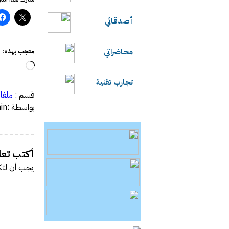
أصدقائي
محاضراتي
معجب بهذه:
جاري
التحميل
تجارب تقنية
قسم :
ملفا
بواسطة :admin
أكتب تعلي
يجب أن
لتك