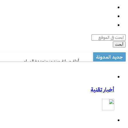
واتساب
السيرة الذاتية
أرشيف المقالات
أبحث
جديد المدونة
أداة صيانة ويندوز متعددة المهام
مكتب تعليم القطيف يدرب على الاستخدام الأمثل 
مشاركتي بصحيفة مكة:المواجهة السابقة تردع ه
مشاركتي بصحيفة مكة :رفع حظر التطبيقات يفت
أخبار تقنية
مشاركتي الثانية بعكاظ:وسائل التواصل الاجتماعي.
مشاركتي بعكاظ :ضوابط لحماية التعاملات الإلكتر
مشاركتي بصحيفة عكاظ حول اختراق موقع أرامك
ورشة عمل بخصوص درس المناعة .
خفايا النت والإدمان الإلكتروني