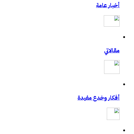
أخبار عامة
مادة محاضرة أمن المعلومات وأمن الأسرة
للسيدات.. ال مسيري يقدم محاضرة في أمن الم
حالياً بصدد الحصول على دورة +Security
طالبتان سعوديتان سفيرتان لـ «جوجل»
مدونة حبيب اليوسف
مدونة الأخصائي النفسي فيصل العيجان قريباً .
مقالاتي
إغلاق “فيس بوك” نهائيا في 15 مارس القادم حقيقة ام خيال !!!
تعرف على مصمم شعارات قوقل الجميلة‏
تجربتي في الإنترنت بواسطة الكهرباء
GMail Drive
تقنية U3 العالمية في الطريق اليك
أفكار وخدع مفيدة