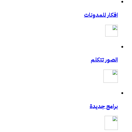
افكار للمدونات
الصور تتكلم
برامج جديدة