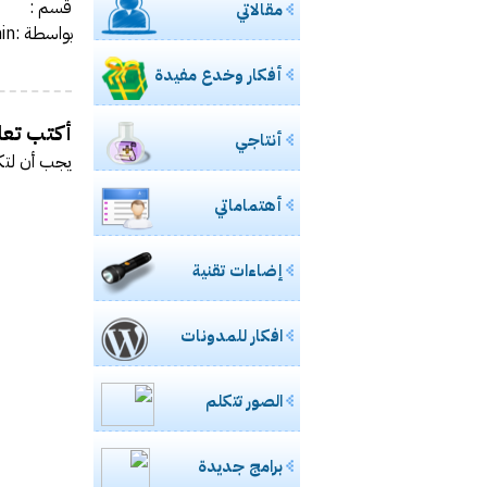
قسم :
مقالاتي
مشاركتي بصحي
بواسطة :admin
ورشة ع
أفكار وخدع مفيدة
خفايا
مادة محاض
أكتب تعلي
أنتاجي
للسيدات.. ال مس
يجب أن
لتك
حالياً بصدد 
أهتماماتي
طالبتان 
إضاءات تقنية
مدونة الأخصا
إغلاق “فيس بوك” نهائيا في 15 مارس القادم ح
افكار للمدونات
تعرف على
الصور تتكلم
تجربتي 
برامج جديدة
تقنية U3 العالمية في الطريق اليك