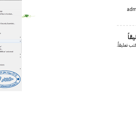
فة عكاظ حول اختراق موقع أرامكو
مل بخصوص درس المناعة .
 النت والإدمان الإلكتروني
رة أمن المعلومات وأمن الأسرة
قاً
يري يقدم محاضرة في أمن المعلومات
تب تعليقاً.
الحصول على دورة +Security
سعوديتان سفيرتان لـ «جوجل»
مدونة حبيب اليوسف
ئي النفسي فيصل العيجان قريباً .
قيقة ام خيال !!!
 مصمم شعارات قوقل الجميلة‏
في الإنترنت بواسطة الكهرباء
GMail Drive