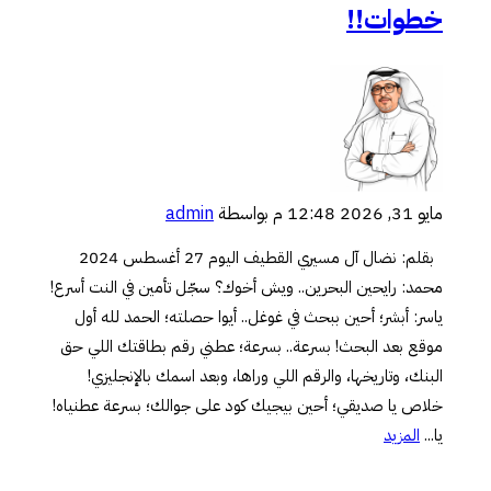
خطوات!!
مايو 31, 2026 12:48 م
بواسطة
admin
بقلم: نضال آل مسيري القطيف اليوم 27 أغسطس 2024
محمد: رايحين البحرين.. ويش أخوك؟ سجّل تأمين في النت أسرع!
ياسر: أبشر؛ أحين ببحث في غوغل.. أيوا حصلته؛ الحمد لله أول
موقع بعد البحث! بسرعة.. بسرعة؛ عطني رقم بطاقتك اللي حق
البنك، وتاريخها، والرقم اللي وراها، وبعد اسمك بالإنجليزي!
خلاص يا صديقي؛ أحين بيجيك كود على جوالك؛ بسرعة عطنياه!
يا...
المزيد