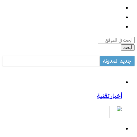
واتساب
السيرة الذاتية
أرشيف المقالات
أبحث
جديد المدونة
أداة صيانة ويندوز متعددة المهام
مكتب تعليم القطيف يدرب على الاستخدام الأمثل للتصحيح الآلي في ال
مشاركتي بصحيفة مكة:المواجهة السابقة تردع هجمات الفدية
أخبار تقنية
مشاركتي بصحيفة مكة :رفع حظر التطبيقات يفتح عروض الاتصالات
مشاركتي الثانية بعكاظ:وسائل التواصل الاجتماعي.. منصة لممارسة الابت
مشاركتي بعكاظ :ضوابط لحماية التعاملات الإلكترونية من السرقة والاح
مشاركتي بصحيفة عكاظ حول اختراق موقع أرامكو