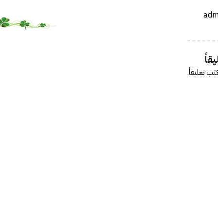
فة عكاظ حول اختراق موقع أرامكو
مل بخصوص درس المناعة .
 النت والإدمان الإلكتروني
رة أمن المعلومات وأمن الأسرة
قاً
يري يقدم محاضرة في أمن المعلومات
تب تعليقاً.
الحصول على دورة +Security
سعوديتان سفيرتان لـ «جوجل»
مدونة حبيب اليوسف
ئي النفسي فيصل العيجان قريباً .
قيقة ام خيال !!!
 مصمم شعارات قوقل الجميلة‏
في الإنترنت بواسطة الكهرباء
GMail Drive