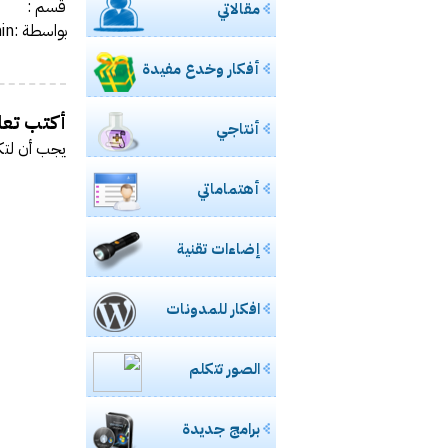
قسم :
مقالاتي
مشاركتي بصحي
بواسطة :admin
ورشة ع
أفكار وخدع مفيدة
خفايا
مادة محاض
أكتب تعلي
أنتاجي
للسيدات.. ال مس
يجب أن
لتك
حالياً بصدد 
أهتماماتي
طالبتان 
إضاءات تقنية
مدونة الأخصا
إغلاق “فيس بوك” نهائيا في 15 مارس القادم ح
افكار للمدونات
تعرف على
الصور تتكلم
تجربتي 
برامج جديدة
تقنية U3 العالمية في الطريق اليك